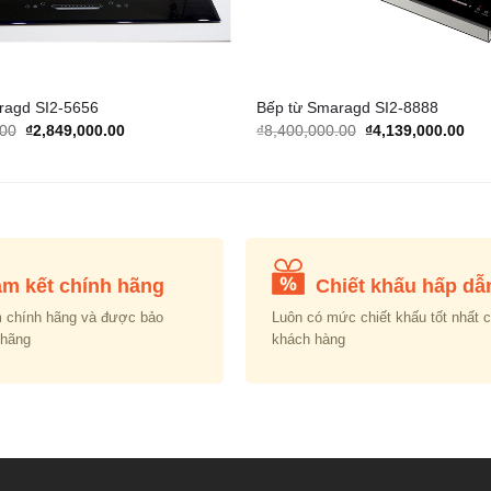
ragd SI2-5656
Bếp từ Smaragd SI2-8888
Original
Current
Original
Cur
.00
₫
2,849,000.00
₫
8,400,000.00
₫
4,139,000.00
price
price
price
pric
was:
is:
was:
is:
₫7,500,000.00.
₫2,849,000.00.
₫8,400,000.00.
₫4,
m kết chính hãng
Chiết khấu hấp dẫ
 chính hãng và được bảo
Luôn có mức chiết khấu tốt nhất 
 hãng
khách hàng