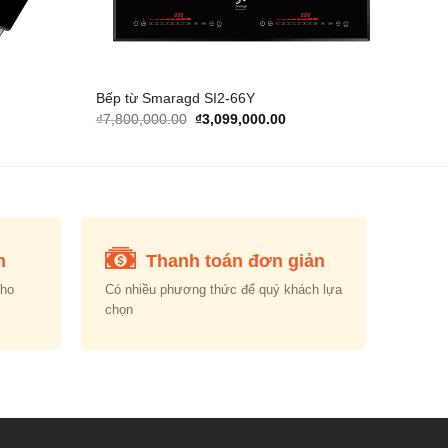
Bếp từ Smaragd SI2-66Y
rent
Original
Current
₫
7,800,000.00
₫
3,099,000.00
e
price
price
was:
is:
139,000.00.
₫7,800,000.00.
₫3,099,000.00.
n
Thanh toán đơn giản
cho
Có nhiều phương thức để quý khách lựa
chọn