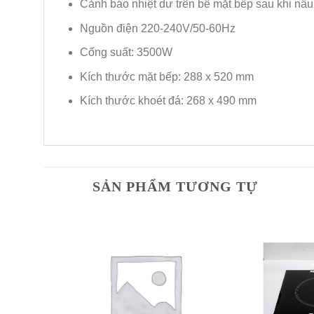
Cảnh báo nhiệt dư trên bề mặt bếp sau khi nấu
Nguồn điện 220-240V/50-60Hz
Cống suất: 3500W
Kích thước mặt bếp: 288 x 520 mm
Kích thước khoét đá: 268 x 490 mm
SẢN PHẨM TƯƠNG TỰ
dd to
Add to
shlist
Wishlist