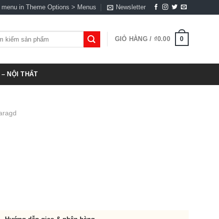
a menu in Theme Options > Menus
Newsletter
0
GIỎ HÀNG /
₫
0.00
:
– NỘI THẤT
aragd
0.00.