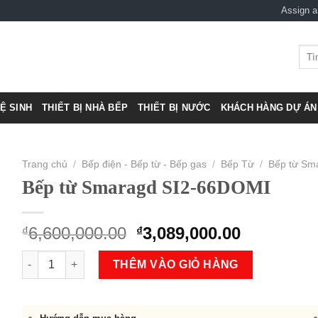
Assign 
Tìm
kiếm
VỆ SINH
THIẾT BỊ NHÀ BẾP
THIẾT BỊ NƯỚC
KHÁCH HÀNG DỰ ÁN 
Trang chủ
/
Bếp điện - Bếp từ - Bếp gas
/
Bếp Từ
/
Bếp từ Sm
Bếp từ Smaragd SI2-66DOMI
Original
Current
6,600,000.00
3,089,000.00
₫
₫
price
price
Bếp từ Smaragd SI2-66DOMI số lượng
was:
is:
THÊM VÀO GIỎ HÀNG
₫6,600,000.00.
₫3,089,00