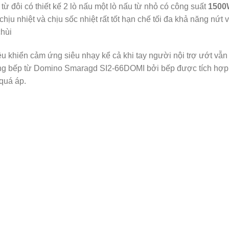
 đôi có thiết kế 2 lò nấu một lò nấu từ nhỏ có công suất
1500
hịu nhiệt và chịu sốc nhiệt rất tốt hạn chế tối đa khả năng nứt 
chùi
 khiển cảm ứng siêu nhạy kể cả khi tay người nội trợ ướt vẫn
dụng bếp từ Domino Smaragd SI2-66DOMI bởi bếp được tích hợp
 quá áp.