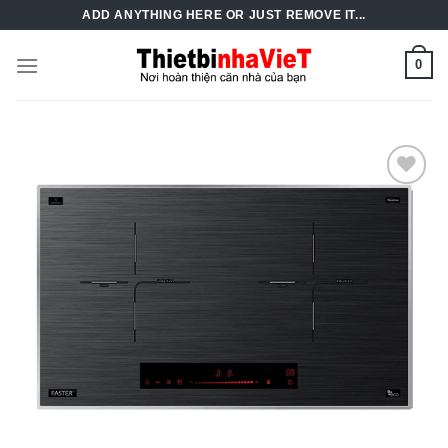
Skip
ADD ANYTHING HERE OR JUST REMOVE IT...
to
content
0
Add to
Wishlist