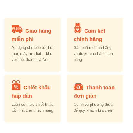
₫22,990,000.00.
₫10,000,000.00.
Giao hàng
Cam kết
miễn phí
chính hãng
Áp dụng cho bếp từ, hút
Sản phẩm chính hãng
mùi, máy rửa bát... khu
và được bảo hành của
vực nội thành Hà Nội
hãng
Chiết khấu
Thanh toán
hấp dẫn
đơn giản
Luôn có mức chiết khấu
Có nhiều phương thức
tốt nhất cho khách hàng
để quý khách lựa chọn