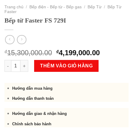
Trang chủ
/
Bếp điện - Bếp từ - Bếp gas
/
Bếp Từ
/
Bếp Từ
Faster
Bếp từ Faster FS 729I
Original
Current
15,300,000.00
4,199,000.00
₫
₫
price
price
Bếp từ Faster FS 729I số lượng
was:
is:
THÊM VÀO GIỎ HÀNG
₫15,300,000.00.
₫4,199,000
Hướng dẫn mua hàng
Hướng dẫn thanh toán
Hướng dẫn giao & nhận hàng
Chính sách bảo hành