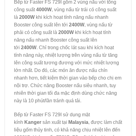
Bếp từ Faster FS 729I gồm 2 vùng nấu với tổng
công suất
4000W
, vùng nấu từ trái có công suất
là
2000W
khi kích hoạt tính năng nấu nhanh
Booster công suất lên tới
2400W
, vùng nấu từ
phải có công suất là
2000W
khi kích hoạt tính
năng nấu nhanh Booster công suất lên
tới
2400W
. Chỉ trong chốc lát sau khi kích hoạt
tính năng này, nhiệt lượng trên vùng nấu từ tăng
lên công suất tương đương với mức nhiệt lượng
lớn nhất. Do đó, các món ăn được nấu chín
nhanh hơn, tiết kiệm thời gian vào bếp cho chị em
nội trợ. Chức năng Booster nấu siêu nhanh, tuy
nhiên thời gian tối đa mặc định dùng chức năng
này là 10 phút/lần tránh quá tải.
Bếp từ Faster FS 729I sử dụng mặt
kính
Kanger
sản xuất tại
Malaysia
, được làm chất
liệu gốm thủy tinh, có khả năng chịu nhiệt lên đến