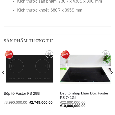
Kích thước sản phẩm: 730R x 430S x 80C mm
Kích thước khoét: 680R x 395S mm
SẢN PHẨM TƯƠNG TỰ
Add to
Add to
Wishlist
Wishlist
Bếp từ nhập khẩu Đức Faster
Bếp từ Faster FS-288I
FS 741GI
rrent
Original
Current
₫
8,990,000.00
₫
2,749,000.00
₫
22,990,000.00
ice
price
price
Original
Current
₫
10,000,000.00
was:
is:
price
price
,600,000.00.
₫8,990,000.00.
₫2,749,000.00.
was:
is: