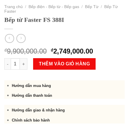
Trang chủ
/
Bếp điện - Bếp từ - Bếp gas
/
Bếp Từ
/
Bếp Từ
Faster
Bếp từ Faster FS 388I
Original
Current
9,900,000.00
2,749,000.00
₫
₫
price
price
Bếp từ Faster FS 388I số lượng
was:
is:
THÊM VÀO GIỎ HÀNG
₫9,900,000.00.
₫2,749,000.
Hướng dẫn mua hàng
Hướng dẫn thanh toán
Hướng dẫn giao & nhận hàng
Chính sách bảo hành