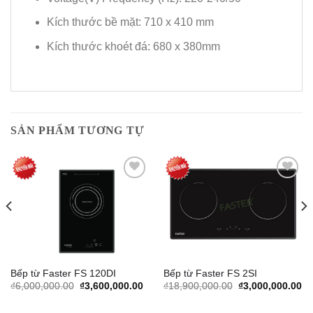
Kích thước bề mặt: 710 x 410 mm
Kích thước khoét đá: 680 x 380mm
SẢN PHẨM TƯƠNG TỰ
Add to
Add to
Wishlist
Wishlist
Bếp từ Faster FS 120DI
Bếp từ Faster FS 2SI
urrent
Original
Current
Original
Cu
₫
6,000,000.00
₫
3,600,000.00
₫
18,900,000.00
₫
3,000,000.00
rice
price
price
price
pr
s:
was:
is:
was:
is:
.
2,470,000.00.
₫6,000,000.00.
₫3,600,000.00.
₫18,900,000.00.
₫3