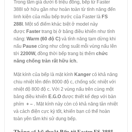
Trong tầm giá dưới 6 triệu đồng, bếp từ Faster
388I sở hữu gần như hoàn toàn từ tính năng đến
linh kiện của mẫu bếp trước của Faster là
FS
288I
. Một số điểm khác biệt ở model này
được
Faster
trang bị ở bảng điều khiển như tính
năng:
Warm (60 độ C)
và tính năng tạm dừng khi
nấu
Pause
cũng như công suất mỗi vùng nấu lên
tới
2200W,
đồng thời bếp trang bị thêm
chức
năng chống tràn rất hữu ích.
Mặt kính của bếp là mặt kính
Kanger
có khả năng
chịu nhiệt lên đến 8000 độ c, chống sốc nhiệt với
nhiệt độ 800 độ c. Với 2 vùng nấu trên cùng một
bảng điều khiển
E.G.O
được thiết kế đẹp với bàn
phím
+ –
. Mặt kính này còn có khả năng tản nhiệt
và cách điện cực kỳ tốt, khiến bạn có thể hoàn
toàn yên tâm khi sử dụng bếp.
Thông số kỹ thuật Bếp từ Faster FS 388I