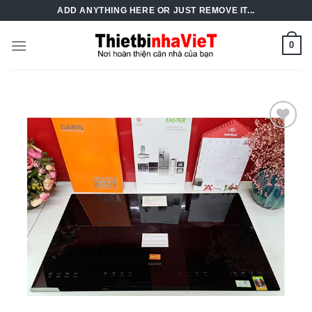
Skip
ADD ANYTHING HERE OR JUST REMOVE IT...
to
content
0
Add to
Wishlist