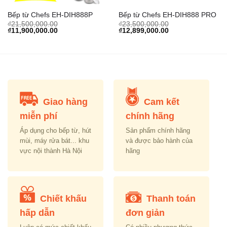
Bếp từ Chefs EH-DIH888P
Bếp từ Chefs EH-DIH888 PRO
rent
₫
21,500,000.00
₫
23,500,000.00
e
Original
Current
Original
Current
₫
11,900,000.00
₫
12,899,000.00
price
price
price
price
0,000.00.
was:
is:
was:
is:
₫21,500,000.00.
₫11,900,000.00.
₫23,500,000.00.
₫12,899,000.00.
Giao hàng
Cam kết
miễn phí
chính hãng
Áp dụng cho bếp từ, hút
Sản phẩm chính hãng
mùi, máy rửa bát... khu
và được bảo hành của
vực nội thành Hà Nội
hãng
Chiết khấu
Thanh toán
hấp dẫn
đơn giản