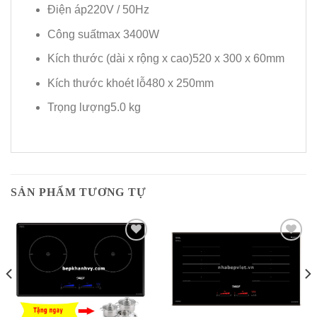
Điện áp220V / 50Hz
Công suấtmax 3400W
Kích thước (dài x rộng x cao)520 x 300 x 60mm
Kích thước khoét lỗ480 x 250mm
Trọng lượng5.0 kg
SẢN PHẨM TƯƠNG TỰ
Add to
Add to
Wishlist
Wishlist