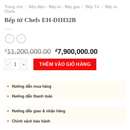
Trang chủ
/
Bếp điện - Bếp từ - Bếp gas
/
Bếp Từ
/
Bếp từ
Chefs
Bếp từ Chefs EH-DIH32B
Original
Current
11,200,000.00
7,900,000.00
₫
₫
price
price
Bếp từ Chefs EH-DIH32B số lượng
was:
is:
THÊM VÀO GIỎ HÀNG
₫11,200,000.00.
₫7,900,000
Hướng dẫn mua hàng
Hướng dẫn thanh toán
Hướng dẫn giao & nhận hàng
Chính sách bảo hành