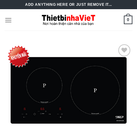
Skip
ADD ANYTHING HERE OR JUST REMOVE IT...
to
content
0
Add to
Wishlist