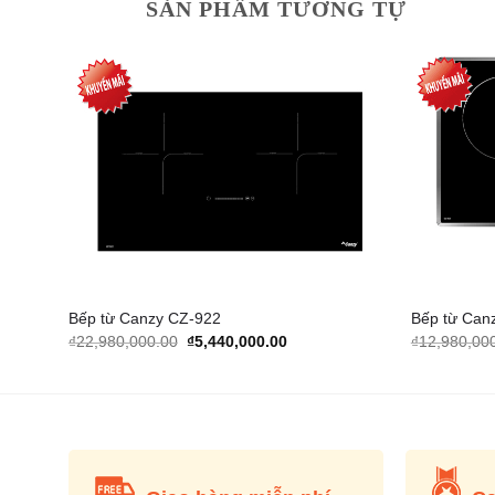
SẢN PHẨM TƯƠNG TỰ
dd to
Add to
shlist
Wishlist
Bếp từ Canzy CZ-922
Bếp từ Can
Original
Current
₫
22,980,000.00
₫
5,440,000.00
₫
12,980,00
price
price
was:
is:
000.00.
₫22,980,000.00.
₫5,440,000.00.