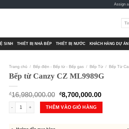
Assign 
Tìm
kiếm
VỆ SINH
THIẾT BỊ NHÀ BẾP
THIẾT BỊ NƯỚC
KHÁCH HÀNG DỰ ÁN 
Trang chủ
/
Bếp điện - Bếp từ - Bếp gas
/
Bếp Từ
/
Bếp Từ Ca
Bếp từ Canzy CZ ML9989G
Original
Current
16,980,000.00
8,700,000.00
₫
₫
price
price
Bếp từ Canzy CZ ML9989G số lượng
was:
is:
THÊM VÀO GIỎ HÀNG
₫16,980,000.00.
₫8,700,0