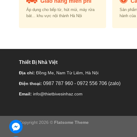
Giao hàng miễn phí
Ca
Áp dụng cho bếp từ, hút mùi, máy rửa
Sản phẩm
bát... khu vực nội thành Hà Nội
hành của
Thiết Bị Nhà Việt
Địa chỉ:
Đồng Me, Nam Từ Liêm, Hà Nội
0987 787 960
-
0972 556 706 (zalo)
Điện thoại:
Email:
info@thietbivesinhaz.com
Copyright 2026 ©
Flatsome Theme