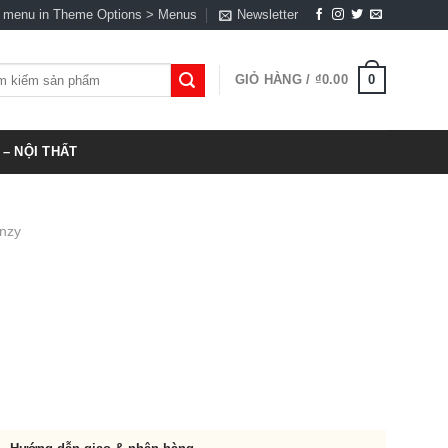
a menu in Theme Options > Menus
Newsletter
0
GIỎ HÀNG /
₫
0.00
:
– NỘI THẤT
nzy
00.00.