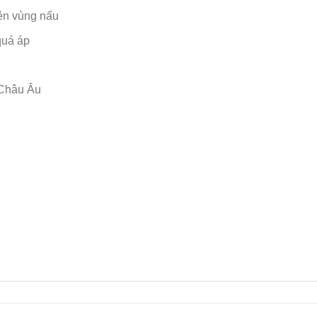
iện vùng nấu
quá áp
 Châu Âu