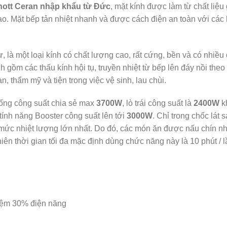
hott Ceran nhập khẩu từ Đức
, mặt kính được làm từ chất liệu
ao. Mặt bếp tản nhiệt nhanh và được cách điện an toàn với các l
là một loại kính có chất lượng cao, rất cứng, bền và có nhiều đ
gồm các thấu kính hội tụ, truyền nhiệt từ bếp lên đáy nồi theo
, thẩm mỹ và tiện trong việc vệ sinh, lau chùi.
ổng công suất chia sẻ max
3700W
, lò trái công suất là
2400W
k
 tính năng Booster công suất lên tới
3000W
. Chỉ trong chốc lát 
mức nhiệt lượng lớn nhất. Do đó, các món ăn được nấu chín nha
ên thời gian tối đa mặc định dùng chức năng này là 10 phút / lầ
kiệm 30% điện năng