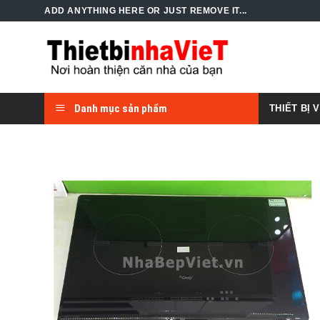
Skip
ADD ANYTHING HERE OR JUST REMOVE IT...
to
content
Danh mục sản phẩm
THIẾT BỊ 
Add to
Wishlist