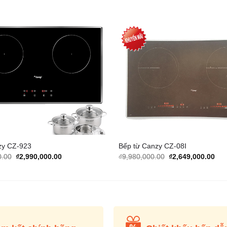
Add to
Wishlist
zy CZ-923
Bếp từ Canzy CZ-08I
Original
Current
Original
Cur
0.00
₫
2,990,000.00
₫
9,980,000.00
₫
2,649,000.00
price
price
price
pric
was:
is:
was:
is:
₫12,980,000.00.
₫2,990,000.00.
₫9,980,000.00.
₫2,