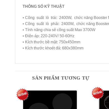
THÔNG SỐ KỸ THUẬT
• Công suất lò trái: 2400W, chức năng Booster
• Công suất lò phải: 2400W, chức năng Booste
• Tính năng chia sẻ công suất Max 3700W
• Điện áp: 220-240V/ 50-60Hz
• Kích thước bề mặt: 750x450mm
• Kích thước khoét đá: 680x380mm
SẢN PHẨM TƯƠNG TỰ
dd to
Add to
shlist
Wishlist