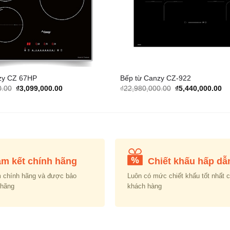
zy CZ 67HP
Bếp từ Canzy CZ-922
Original
Current
Original
Cu
0.00
₫
3,099,000.00
₫
22,980,000.00
₫
5,440,000.00
price
price
price
pr
was:
is:
was:
is:
₫16,980,000.00.
₫3,099,000.00.
₫22,980,000.00.
₫5
m kết chính hãng
Chiết khấu hấp dẫ
 chính hãng và được bảo
Luôn có mức chiết khấu tốt nhất 
 hãng
khách hàng