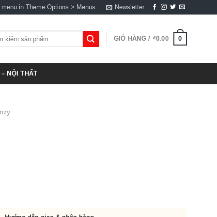
a menu in Theme Options > Menus
Newsletter
0
GIỎ HÀNG /
₫
0.00
:
– NỘI THẤT
nzy
00.00.