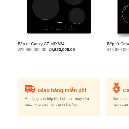
Bếp từ Canzy CZ MIX834
Bếp từ Can
Original
Current
₫
22,980,000.00
₫
4,623,000.00
₫
16,980,00
price
price
was:
is:
000.00.
₫22,980,000.00.
₫4,623,000.00.
Giao hàng miễn phí
Ca
Áp dụng cho bếp từ, hút mùi, máy rửa
Sản phẩm
bát... khu vực nội thành Hà Nội
hành của