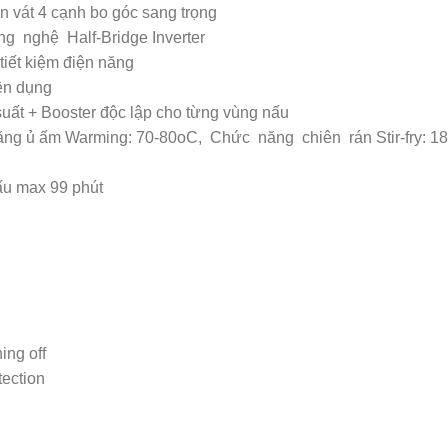
n vát 4 cạnh bo góc sang trọng
 nghệ Half-Bridge Inverter
tiết kiệm điện năng
ện dụng
uất + Booster độc lập cho từng vùng nấu
ng ủ ấm Warming: 70-80oC, Chức năng chiên rán Stir-fry: 1
ấu max 99 phút
ing off
ection