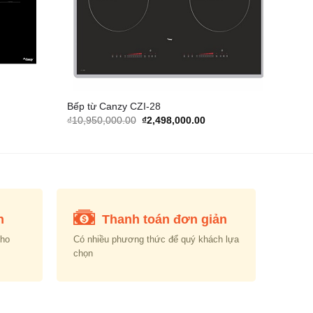
Bếp từ Canzy CZI-28
rrent
Original
Current
₫
10,950,000.00
₫
2,498,000.00
ice
price
price
was:
is:
,440,000.00.
₫10,950,000.00.
₫2,498,000.00.
n
Thanh toán đơn giản
cho
Có nhiều phương thức để quý khách lựa
chọn