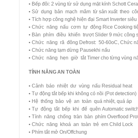
• Bếp đôi: 2 vùng từ sử dụng mặt kính Schott Cera
• Sử dụng bản mạch mâm từ sản xuất theo công
• Tích hợp công nghệ hiện đại Smart Inverter siêu 
• Chức năng nấu cơm tự động Rice Cooking ti
• Bàn phím điều khiển trượt Slider 9 mức công s
• Chức năng rã đông Defrost: 50-60oC, Chức nă
• Chức năng tạm dừng Pausekhi nấu
• Chức năng hẹn giờ tắt Timer cho từng vùng n
TÍNH NĂNG AN TOÀN
• Cảnh báo nhiệt dư vùng nấu Residual heat
• Tự động tắt bếp khi không có nồi (Pot detection)
• Hệ thống bảo vệ an toàn quá nhiệt, quá áp
• Tự động tắt bếp khi để quên Automatic switch
• Tính năng chống tràn bàn phím Overflood Prot
• Chức năng khoá an toàn trẻ em Child Lock
• Phím tắt mở On/Offchung