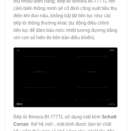
thụ nhiều điện năng. Bếp từ Binova BI-777TL
với
cảm biến thông minh sẽ cố định công suất tiêu thụ
điện khi đun nấu, không bật tắt liên tục như các
bếp từ thông thường khác (tự động điều chỉnh
liên tục để đảm bảo mức nhiệt tương đương bằng
với con số hiển thị trên bàn điều khiển).
Bếp từ Binova BI-777TL sử dụng mặt kính
Schott
Cerran
thế hệ mới , mặt kính được làm từ chất