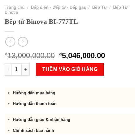
Trang chủ
/
Bếp điện - Bếp từ - Bếp gas
/
Bếp Từ
/
Bếp Từ
Binova
Bếp từ Binova BI-777TL
Original
Current
13,000,000.00
5,046,000.00
₫
₫
price
price
Bếp từ Binova BI-777TL số lượng
was:
is:
THÊM VÀO GIỎ HÀNG
₫13,000,000.00.
₫5,046,000
Hướng dẫn mua hàng
Hướng dẫn thanh toán
Hướng dẫn giao & nhận hàng
Chính sách bảo hành