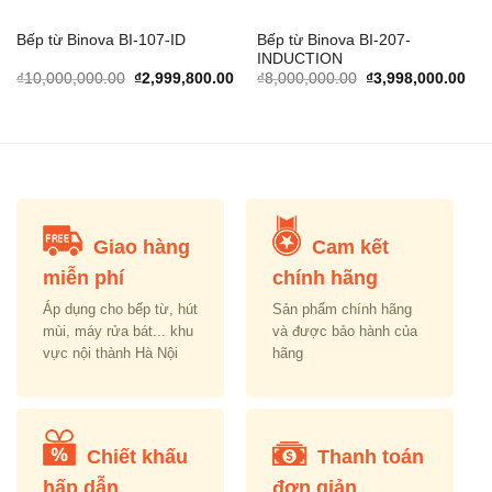
Bếp từ Binova BI-207-
Bếp từ Binova BI-107-ID
INDUCTION
Original
Current
Original
Cur
₫
10,000,000.00
₫
2,999,800.00
₫
8,000,000.00
₫
3,998,000.00
price
price
price
pric
was:
is:
was:
is:
₫10,000,000.00.
₫2,999,800.00.
₫8,000,000.00.
₫3,
Giao hàng
Cam kết
miễn phí
chính hãng
Áp dụng cho bếp từ, hút
Sản phẩm chính hãng
mùi, máy rửa bát... khu
và được bảo hành của
vực nội thành Hà Nội
hãng
Chiết khấu
Thanh toán
hấp dẫn
đơn giản