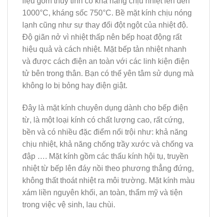
liệu gốm thủy tinh có khả năng chịu nhiệt lên đến
1000°C, kháng sốc 750°C. Bề mặt kính chịu nóng
lạnh cũng như sự thay đổi đột ngột của nhiệt độ.
Độ giãn nở vì nhiệt thấp nên bếp hoạt động rất
hiệu quả và cách nhiệt. Mặt bếp tản nhiệt nhanh
và được cách điện an toàn với các linh kiện điện
tử bên trong thân. Bạn có thể yên tâm sử dụng mà
không lo bị bỏng hay điện giật.
Đây là mặt kính chuyên dụng dành cho bếp điện
từ, là một loại kính có chất lượng cao, rất cứng,
bền và có nhiều đặc điểm nổi trội như: khả năng
chịu nhiệt, khả năng chống trầy xước và chống va
đập …. Mặt kính gồm các thấu kính hội tụ, truyền
nhiệt từ bếp lên đáy nồi theo phương thẳng đứng,
không thất thoát nhiệt ra môi trường. Mặt kính màu
xám liền nguyên khối, an toàn, thẩm mỹ và tiện
trong việc vệ sinh, lau chùi.