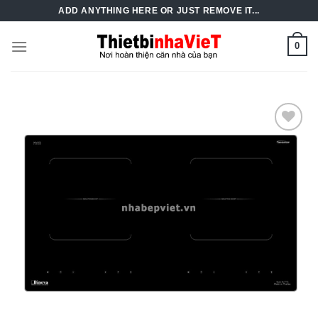
Skip
ADD ANYTHING HERE OR JUST REMOVE IT...
to
content
0
Add to
Wishlist