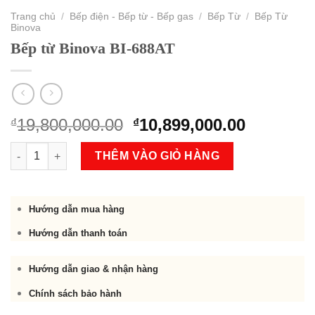
Trang chủ
/
Bếp điện - Bếp từ - Bếp gas
/
Bếp Từ
/
Bếp Từ
Binova
Bếp từ Binova BI-688AT
Original
Current
19,800,000.00
10,899,000.00
₫
₫
price
price
Bếp từ Binova BI-688AT số lượng
was:
is:
THÊM VÀO GIỎ HÀNG
₫19,800,000.00.
₫10,899,
Hướng dẫn mua hàng
Hướng dẫn thanh toán
Hướng dẫn giao & nhận hàng
Chính sách bảo hành