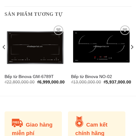
SẢN PHẨM TƯƠNG TỰ
Add to
Add to
Wishlist
Wishlist
Bếp từ Binova GM-6789T
Bếp từ Binova NO-02
urrent
Original
Current
Original
Cu
₫
22,800,000.00
₫
6,999,000.00
₫
13,000,000.00
₫
5,937,000.00
rice
price
price
price
pr
s:
was:
is:
was:
is:
.
3,478,000.00.
₫22,800,000.00.
₫6,999,000.00.
₫13,000,000.00.
₫5
Giao hàng
Cam kết
miễn phí
chính hãng