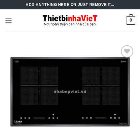
Skip
ADD ANYTHING HERE OR JUST REMOVE IT...
to
content
0
Add to
Wishlist