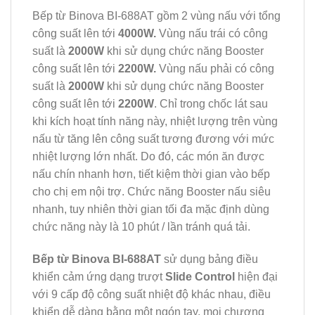
Bếp từ Binova BI-688AT gồm 2 vùng nấu với tổng
công suất lên tới
4000W.
Vùng nấu trái có công
suất là
2000W
khi sử dụng chức năng Booster
công suất lên tới
2200W.
Vùng nấu phải có công
suất là
2000W
khi sử dụng chức năng Booster
công suất lên tới
2200W
. Chỉ trong chốc lát sau
khi kích hoạt tính năng này, nhiệt lượng trên vùng
nấu từ tăng lên công suất tương đương với mức
nhiệt lượng lớn nhất. Do đó, các món ăn được
nấu chín nhanh hơn, tiết kiệm thời gian vào bếp
cho chị em nội trợ. Chức năng Booster nấu siêu
nhanh, tuy nhiên thời gian tối đa mặc định dùng
chức năng này là 10 phút / lần tránh quá tải.
Bếp từ Binova BI-688AT
sử dụng bảng điều
khiển cảm ứng dạng trượt
Slide Control
hiện đại
với 9 cấp độ công suất nhiệt độ khác nhau, điều
khiển dễ dàng bằng một ngón tay, mọi chương