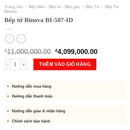
Trang chủ
/
Bếp điện - Bếp từ - Bếp gas
/
Bếp Từ
/
Bếp Từ
Binova
Bếp từ Binova BI-507-ID
Original
Current
11,000,000.00
4,099,000.00
₫
₫
price
price
Bếp từ Binova BI-507-ID số lượng
was:
is:
THÊM VÀO GIỎ HÀNG
₫11,000,000.00.
₫4,099,000
Hướng dẫn mua hàng
Hướng dẫn thanh toán
Hướng dẫn giao & nhận hàng
Chính sách bảo hành