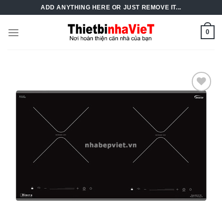
Skip
ADD ANYTHING HERE OR JUST REMOVE IT...
to
content
0
Add to
Wishlist