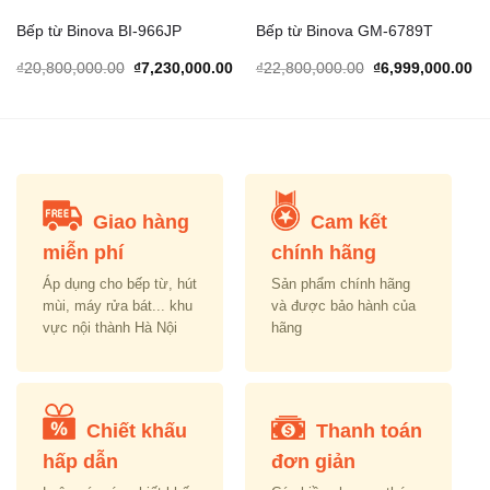
Bếp từ Binova BI-966JP
Bếp từ Binova GM-6789T
urrent
Original
Current
Original
Cu
₫
20,800,000.00
₫
7,230,000.00
₫
22,800,000.00
₫
6,999,000.00
rice
price
price
price
pr
s:
was:
is:
was:
is:
.
5,060,000.00.
₫20,800,000.00.
₫7,230,000.00.
₫22,800,000.00.
₫6
Giao hàng
Cam kết
miễn phí
chính hãng
Áp dụng cho bếp từ, hút
Sản phẩm chính hãng
mùi, máy rửa bát... khu
và được bảo hành của
vực nội thành Hà Nội
hãng
Chiết khấu
Thanh toán
hấp dẫn
đơn giản