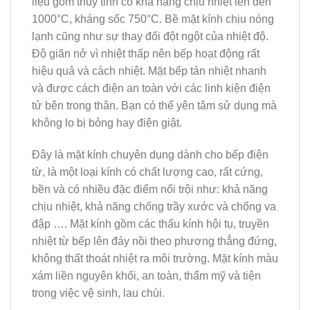
liệu gốm thủy tinh có khả năng chịu nhiệt lên đến
1000°C, kháng sốc 750°C. Bề mặt kính chịu nóng
lạnh cũng như sự thay đổi đột ngột của nhiệt độ.
Độ giãn nở vì nhiệt thấp nên bếp hoạt động rất
hiệu quả và cách nhiệt. Mặt bếp tản nhiệt nhanh
và được cách điện an toàn với các linh kiện điện
tử bên trong thân. Bạn có thể yên tâm sử dụng mà
không lo bị bỏng hay điện giật.
Đây là mặt kính chuyên dụng dành cho bếp điện
từ, là một loại kính có chất lượng cao, rất cứng,
bền và có nhiều đặc điểm nổi trội như: khả năng
chịu nhiệt, khả năng chống trầy xước và chống va
đập …. Mặt kính gồm các thấu kính hội tụ, truyền
nhiệt từ bếp lên đáy nồi theo phương thẳng đứng,
không thất thoát nhiệt ra môi trường. Mặt kính màu
xám liền nguyên khối, an toàn, thẩm mỹ và tiện
trong việc vệ sinh, lau chùi.