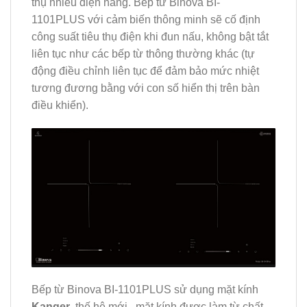
thụ nhiều điện năng. Bếp từ Binova BI-
1101PLUS
với cảm biến thông minh sẽ cố định
công suất tiêu thụ điện khi đun nấu, không bật tắt
liên tục như các bếp từ thông thường khác (tự
động điều chỉnh liên tục để đảm bảo mức nhiệt
tương đương bằng với con số hiển thị trên bàn
điều khiển).
Bếp từ Binova BI-1101PLUS sử dụng mặt kính
Kanger
thế hệ mới , mặt kính được làm từ chất