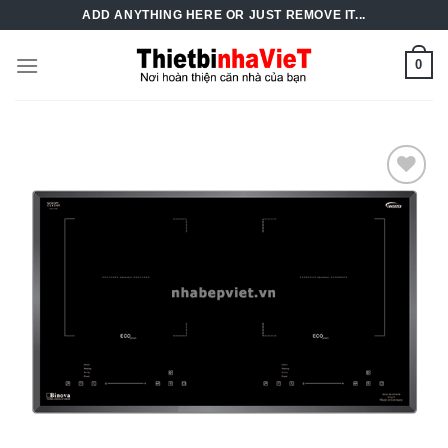
Skip
ADD ANYTHING HERE OR JUST REMOVE IT...
to
content
0
Add to
Wishlist