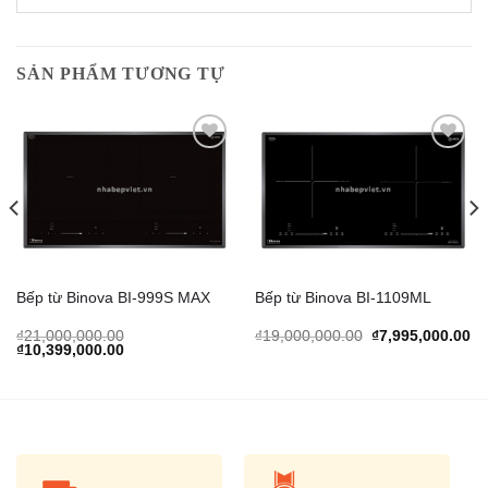
SẢN PHẨM TƯƠNG TỰ
Add to
Add to
Wishlist
Wishlist
Bếp từ Binova BI-999S MAX
Bếp từ Binova BI-1109ML
urrent
Original
Cu
₫
21,000,000.00
₫
19,000,000.00
₫
7,995,000.00
rice
Original
Current
price
pr
₫
10,399,000.00
s:
price
price
was:
is:
.
3,478,000.00.
was:
is:
₫19,000,000.00.
₫7
₫21,000,000.00.
₫10,399,000.00.