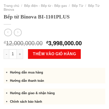
Trang chủ
/
Bếp điện - Bếp từ - Bếp gas
/
Bếp Từ
/
Bếp Từ
Binova
Bếp từ Binova BI-1101PLUS
Original
Current
12,000,000.00
3,998,000.00
₫
₫
price
price
Bếp từ Binova BI-1101PLUS số lượng
was:
is:
THÊM VÀO GIỎ HÀNG
₫12,000,000.00.
₫3,998,000
Hướng dẫn mua hàng
Hướng dẫn thanh toán
Hướng dẫn giao & nhận hàng
Chính sách bảo hành