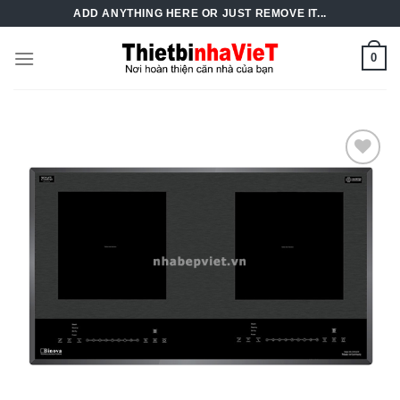
Skip
ADD ANYTHING HERE OR JUST REMOVE IT...
to
content
0
Add to
Wishlist