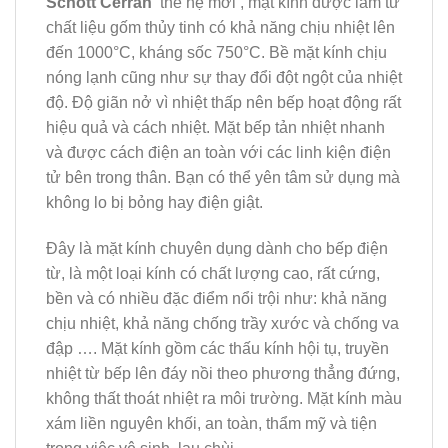
Schott Cerran
thế hệ mới , mặt kính được làm từ
chất liệu gốm thủy tinh có khả năng chịu nhiệt lên
đến 1000°C, kháng sốc 750°C. Bề mặt kính chịu
nóng lạnh cũng như sự thay đổi đột ngột của nhiệt
độ. Độ giãn nở vì nhiệt thấp nên bếp hoạt động rất
hiệu quả và cách nhiệt. Mặt bếp tản nhiệt nhanh
và được cách điện an toàn với các linh kiện điện
tử bên trong thân. Bạn có thể yên tâm sử dụng mà
không lo bị bỏng hay điện giật.
Đây là mặt kính chuyên dụng dành cho bếp điện
từ, là một loại kính có chất lượng cao, rất cứng,
bền và có nhiều đặc điểm nổi trội như: khả năng
chịu nhiệt, khả năng chống trầy xước và chống va
đập …. Mặt kính gồm các thấu kính hội tụ, truyền
nhiệt từ bếp lên đáy nồi theo phương thẳng đứng,
không thất thoát nhiệt ra môi trường. Mặt kính màu
xám liền nguyên khối, an toàn, thẩm mỹ và tiện