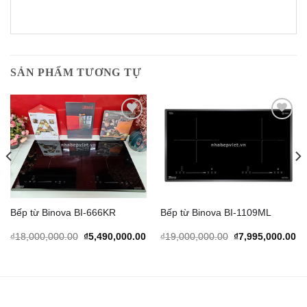
SẢN PHẨM TƯƠNG TỰ
Add to
Add to
Wishlist
Wishlist
Bếp từ Binova BI-666KR
Bếp từ Binova BI-1109ML
rrent
Original
Current
Original
Cu
₫
18,000,000.00
₫
5,490,000.00
₫
19,000,000.00
₫
7,995,000.00
ice
price
price
price
pr
was:
is:
was:
is:
,998,000.00.
₫18,000,000.00.
₫5,490,000.00.
₫19,000,000.00.
₫7