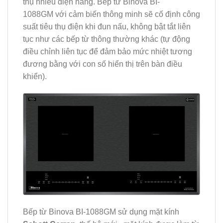
thụ nhiều điện năng. Bếp từ Binova BI-
1088GM
với cảm biến thông minh sẽ cố định công
suất tiêu thụ điện khi đun nấu, không bật tắt liên
tục như các bếp từ thông thường khác (tự động
điều chỉnh liên tục để đảm bảo mức nhiệt tương
đương bằng với con số hiển thị trên bàn điều
khiển).
Bếp từ Binova BI-1088GM sử dụng mặt kính