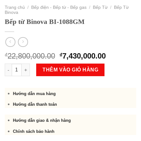
Trang chủ
/
Bếp điện - Bếp từ - Bếp gas
/
Bếp Từ
/
Bếp Từ
Binova
Bếp từ Binova BI-1088GM
Original
Current
22,800,000.00
7,430,000.00
₫
₫
price
price
Bếp từ Binova BI-1088GM số lượng
was:
is:
THÊM VÀO GIỎ HÀNG
₫22,800,000.00.
₫7,430,000
Hướng dẫn mua hàng
Hướng dẫn thanh toán
Hướng dẫn giao & nhận hàng
Chính sách bảo hành