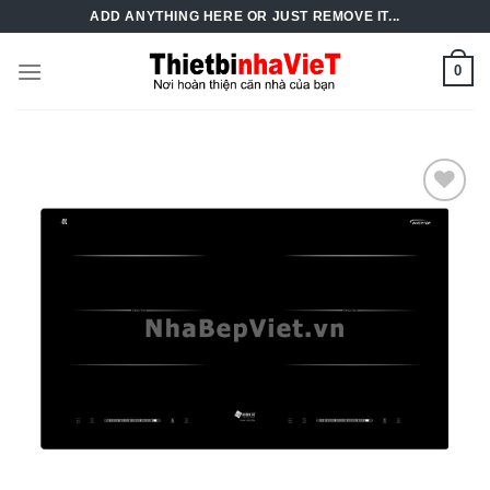
Skip
ADD ANYTHING HERE OR JUST REMOVE IT...
to
content
0
Add to
Wishlist