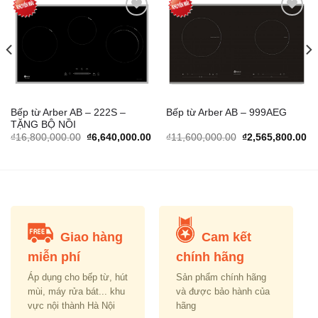
Add to
Add to
Wishlist
Wishlist
Bếp từ Arber AB – 222S –
Bếp từ Arber AB – 999AEG
TẶNG BỘ NỒI
urrent
Original
Current
Original
Cu
₫
16,800,000.00
₫
6,640,000.00
₫
11,600,000.00
₫
2,565,800.00
rice
price
price
price
pr
s:
was:
is:
was:
is:
.
2,849,000.00.
₫16,800,000.00.
₫6,640,000.00.
₫11,600,000.00.
₫2
Giao hàng
Cam kết
miễn phí
chính hãng
Áp dụng cho bếp từ, hút
Sản phẩm chính hãng
mùi, máy rửa bát... khu
và được bảo hành của
vực nội thành Hà Nội
hãng