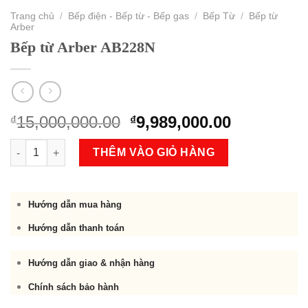
Trang chủ
/
Bếp điện - Bếp từ - Bếp gas
/
Bếp Từ
/
Bếp từ
Arber
Bếp từ Arber AB228N
Original
Current
15,000,000.00
9,989,000.00
₫
₫
price
price
Bếp từ Arber AB228N số lượng
was:
is:
THÊM VÀO GIỎ HÀNG
₫15,000,000.00.
₫9,989,000
Hướng dẫn mua hàng
Hướng dẫn thanh toán
Hướng dẫn giao & nhận hàng
Chính sách bảo hành