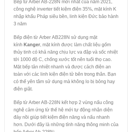
Bếp từ Arber AB-228N mới nhất của năm 2021,
công nghệ inverter tiết kiệm điện 35%, mặt kính K
nhập khẩu Pháp siêu bền, linh kiện Đức bảo hành
3 năm
Bếp điện từ Arber AB228N sử dụng mặt
kính
Kanger
, mặt kính được làm chất liệu gốm
thủy tinh có khả năng chịu lực va đập và sốc nhiệt
tới 1000 độ C, chống xước tốt nên tuổi thọ cao.
Mặt bếp tản nhiệt nhanh và được cách điện an
toàn với các linh kiện điện tử bên trong thân. Bạn
có thể yên tâm sử dụng mà không lo bị bỏng hay
điện giật.
Bếp từ Arber AB-228N kết hợp 2 vùng nấu công
nghệ cảm ứng từ thế hệ mới tự động nhận diện
đáy nồi giúp tiết kiệm điện năng và nấu nhanh
hơn. Dưới đây là những tính năng thông minh của
bếp Arber Ab-228N: