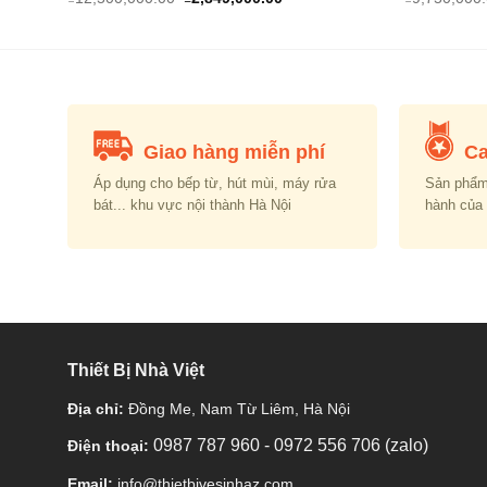
price
price
was:
is:
00.00.
₫12,500,000.00.
₫2,849,000.00.
Giao hàng miễn phí
Ca
Áp dụng cho bếp từ, hút mùi, máy rửa
Sản phẩm
bát... khu vực nội thành Hà Nội
hành của
Thiết Bị Nhà Việt
Địa chỉ:
Đồng Me, Nam Từ Liêm, Hà Nội
0987 787 960
-
0972 556 706 (zalo)
Điện thoại:
Email:
info@thietbivesinhaz.com