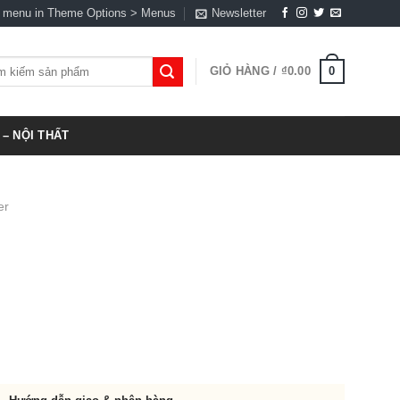
a menu in Theme Options > Menus
Newsletter
0
GIỎ HÀNG /
₫
0.00
:
– NỘI THẤT
er
00.00.