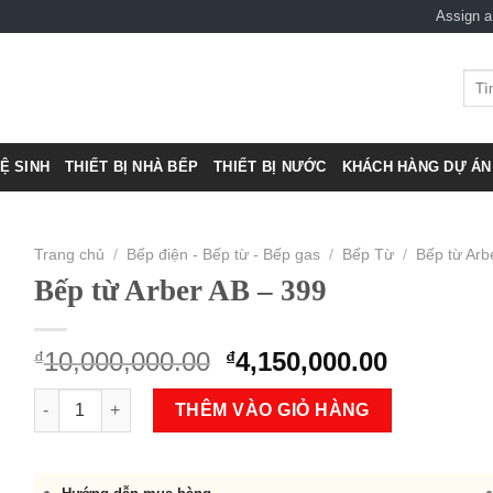
Assign 
Tìm
kiếm
VỆ SINH
THIẾT BỊ NHÀ BẾP
THIẾT BỊ NƯỚC
KHÁCH HÀNG DỰ ÁN 
Trang chủ
/
Bếp điện - Bếp từ - Bếp gas
/
Bếp Từ
/
Bếp từ Arb
Bếp từ Arber AB – 399
Original
Current
10,000,000.00
4,150,000.00
₫
₫
price
price
Bếp từ Arber AB - 399 số lượng
was:
is:
THÊM VÀO GIỎ HÀNG
₫10,000,000.00.
₫4,150,0