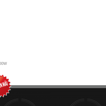
h
600W