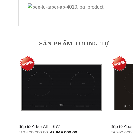
SẢN PHẨM TƯƠNG TỰ
dd to
Add to
shlist
Wishlist
Bếp từ Arber AB – 677
Bếp từ Abe
Original
Current
₫
12,500,000.00
₫
2,849,000.00
₫
9,750,000