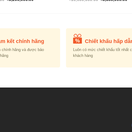
price
price
price
pr
was:
is:
was:
is:
₫9,750,000.00.
₫3,299,000.00.
₫13,500,000.00.
₫3
m kết chính hãng
Chiết khấu hấp dẫ
 chính hãng và được bảo
Luôn có mức chiết khấu tốt nhất 
 hãng
khách hàng