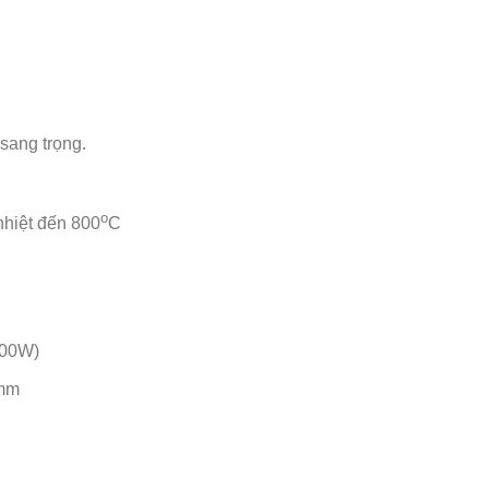
 sang trọng.
o
nhiệt đến 800
C
000W)
0mm