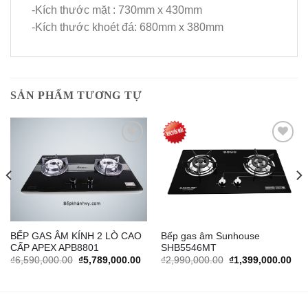
-Kích thước mặt : 730mm x 430mm
-Kích thước khoét đá: 680mm x 380mm
SẢN PHẨM TƯƠNG TỰ
Add to
Add to
Wishlist
Wishlist
BẾP GAS ÂM KÍNH 2 LÒ CAO
Bếp gas âm Sunhouse
CẤP APEX APB8801
SHB5546MT
rrent
Original
Current
Original
Cur
₫
6,590,000.00
₫
5,789,000.00
₫
2,990,000.00
₫
1,399,000.00
ice
price
price
price
pric
was:
is:
was:
is:
,148,000.00.
₫6,590,000.00.
₫5,789,000.00.
₫2,990,000.00.
₫1,