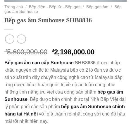
Trang chủ
/
Bếp điện - Bếp từ - Bếp gas
/
Bếp gas âm
/
Bếp
gas âm Sunhouse
Bếp gas âm Sunhouse SHB8836
Original
Current
5,600,000.00
2,198,000.00
₫
₫
price
price
Bếp gas âm cao cấp Sunhouse
SHB8836
được nhập
was:
is:
khẩu nguyên chiếc từ Malaysia bếp có 2 lò đun và được
₫5,600,000.00.
₫2,198,000.
sản xuất trên dây chuyền công nghệ cao từ Malaysia đáp
ứng được tiêu chuẩn quốc tế về độ an toàn cũng như
những tính năng ưu việt của dòng sản phẩm
bếp gas âm
Sunhouse
. Bếp được bán chính thức tại Nhà Bếp Việt đại
lý phân phối các sản phẩm
bếp gas âm Sunhosue chính
hãng tại Hà nội
với giá thành rẻ nhất cùng với chế độ hậu
mãi tốt nhất hiện nay.