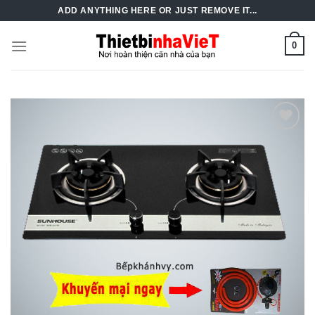
Skip
ADD ANYTHING HERE OR JUST REMOVE IT...
to
content
0
Add to
Wishlist