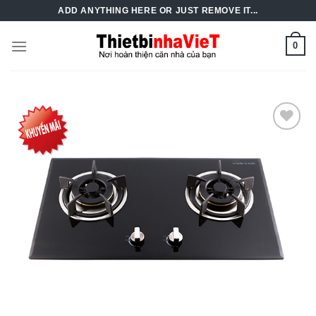
Skip
ADD ANYTHING HERE OR JUST REMOVE IT...
to
content
0
Add to
Wishlist