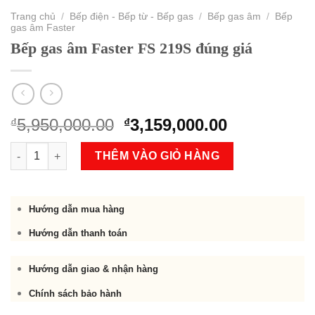
Trang chủ
/
Bếp điện - Bếp từ - Bếp gas
/
Bếp gas âm
/
Bếp
gas âm Faster
Bếp gas âm Faster FS 219S đúng giá
Original
Current
5,950,000.00
3,159,000.00
₫
₫
price
price
Bếp gas âm Faster FS 219S đúng giá số lượng
was:
is:
THÊM VÀO GIỎ HÀNG
₫5,950,000.00.
₫3,159,000.
Hướng dẫn mua hàng
Hướng dẫn thanh toán
Hướng dẫn giao & nhận hàng
Chính sách bảo hành