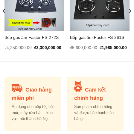
Add to
Add to
Wishlist
Wishlist
Bếp gas âm Faster FS-272S
Bếp gas âm Faster FS-261S
rrent
Original
Current
Original
Cur
₫
4,250,000.00
₫
3,300,000.00
₫
5,600,000.00
₫
1,985,000.00
ice
price
price
price
pric
was:
is:
was:
is:
,300,000.00.
₫4,250,000.00.
₫3,300,000.00.
₫5,600,000.00.
₫1,
Giao hàng
Cam kết
miễn phí
chính hãng
Áp dụng cho bếp từ, hút
Sản phẩm chính hãng
mùi, máy rửa bát... khu
và được bảo hành của
vực nội thành Hà Nội
hãng