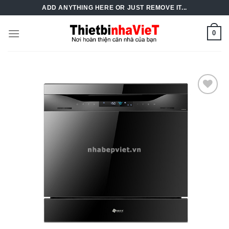
Skip
ADD ANYTHING HERE OR JUST REMOVE IT...
to
content
0
Add to
Wishlist