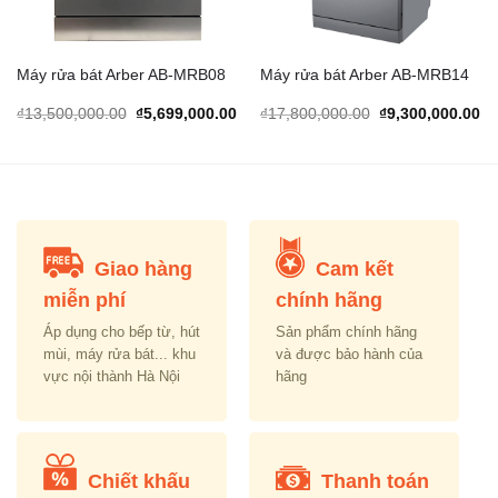
Máy rửa bát Arber AB-MRB08
Máy rửa bát Arber AB-MRB14
urrent
Original
Current
Original
Cu
₫
13,500,000.00
₫
5,699,000.00
₫
17,800,000.00
₫
9,300,000.00
rice
price
price
price
pr
s:
was:
is:
was:
is:
.
5,499,000.00.
₫13,500,000.00.
₫5,699,000.00.
₫17,800,000.00.
₫9
Giao hàng
Cam kết
miễn phí
chính hãng
Áp dụng cho bếp từ, hút
Sản phẩm chính hãng
mùi, máy rửa bát... khu
và được bảo hành của
vực nội thành Hà Nội
hãng
Chiết khấu
Thanh toán