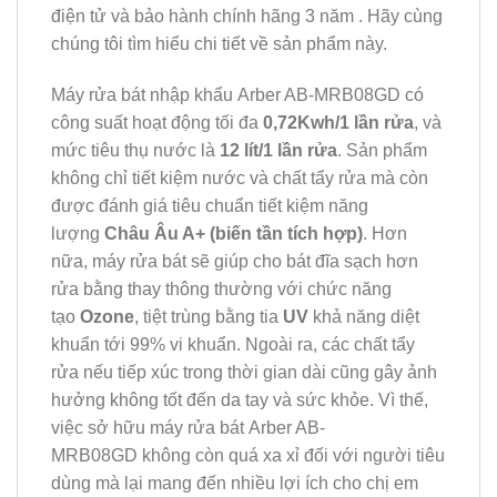
điện tử và bảo hành chính hãng 3 năm . Hãy cùng
chúng tôi tìm hiểu chi tiết về sản phẩm này.
Máy rửa bát nhập khẩu Arber AB-MRB08GD có
công suất hoạt động tối đa
0,72Kwh/1 lần rửa
, và
mức tiêu thụ nước là
12 lít/1 lần rửa
. Sản phẩm
không chỉ tiết kiệm nước và chất tẩy rửa mà còn
được đánh giá tiêu chuẩn tiết kiệm năng
lượng
Châu Âu A+ (biến tần tích hợp)
. Hơn
nữa, máy rửa bát sẽ giúp cho bát đĩa sạch hơn
rửa bằng thay thông thường với chức năng
tạo
Ozone
, tiệt trùng bằng tia
UV
khả năng diệt
khuẩn tới 99% vi khuẩn. Ngoài ra, các chất tẩy
rửa nếu tiếp xúc trong thời gian dài cũng gây ảnh
hưởng không tốt đến da tay và sức khỏe. Vì thế,
việc sở hữu máy rửa bát Arber AB-
MRB08GD không còn quá xa xỉ đối với người tiêu
dùng mà lại mang đến nhiều lợi ích cho chị em