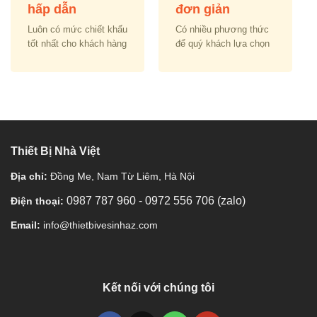
hấp dẫn
đơn giản
Luôn có mức chiết khấu
Có nhiều phương thức
tốt nhất cho khách hàng
để quý khách lựa chọn
Thiết Bị Nhà Việt
Địa chỉ:
Đồng Me, Nam Từ Liêm, Hà Nội
0987 787 960
-
0972 556 706 (zalo)
Điện thoại:
Email:
info@thietbivesinhaz.com
Kết nối với chúng tôi