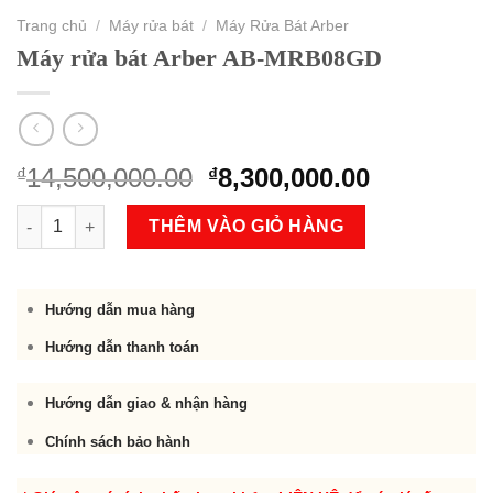
Trang chủ
/
Máy rửa bát
/
Máy Rửa Bát Arber
Máy rửa bát Arber AB-MRB08GD
Original
Current
14,500,000.00
8,300,000.00
₫
₫
price
price
Máy rửa bát Arber AB-MRB08GD số lượng
was:
is:
THÊM VÀO GIỎ HÀNG
₫14,500,000.00.
₫8,300,000
Hướng dẫn mua hàng
Hướng dẫn thanh toán
Hướng dẫn giao & nhận hàng
Chính sách bảo hành