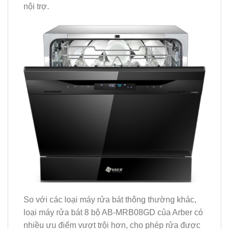
nội trợ.
So với các loại máy rửa bát thông thường khác,
loại máy rửa bát 8 bộ AB-MRB08GD của Arber có
nhiều ưu điểm vượt trội hơn, cho phép rửa được