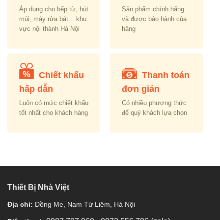
Áp dụng cho bếp từ, hút
Sản phẩm chính hãng
mùi, máy rửa bát... khu
và được bảo hành của
vực nội thành Hà Nội
hãng
Chiết khấu
Thanh toán
hấp dẫn
đơn giản
Luôn có mức chiết khấu
Có nhiều phương thức
tốt nhất cho khách hàng
để quý khách lựa chọn
Thiết Bị Nhà Việt
Địa chỉ:
Đồng Me, Nam Từ Liêm, Hà Nội