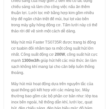
chiếu sáng của máy gồm 2 đèn led có tác dụng
chiếu sáng và làm cho công việc nấu ăn thêm
thuận lợi. Lưới lọc mỡ bằng hợp kim gồm nhiều
lớp để ngăn chặn triệt để mùi, bụi lọt vào bên
trong máy gây hỏng động cơ. Tấm lưới này có thể
tháo rời để vệ sinh một cách dễ dàng.
Máy hút mùi Faster TS0735R được trang bị động
cơ tuabin đôi nhằm tạo ra một công suất hút lớn
nhất. Công suất động cơ
200W
, công suất hút cực
mạnh
1300m3/h
giúp hút hết các mùi thức ăn làm
sạch không khí mang lại cho căn bếp luôn thông
thoáng.
Máy hút mùi hoạt động dựa trên nguyên tắc của
quạt thông gió kết hợp với các màng lọc. Máy
thường bao gồm các bộ phận cơ bản như: lớp toa
inox bên ngoài, hệ thống dẫn khí, lưới lọc, quạt
hút, đèn chiếu sáng, đèn báo hiệu mức độ bám