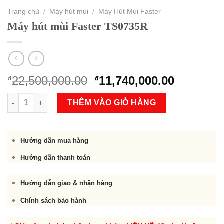
Trang chủ
/
Máy hút mùi
/
Máy Hút Mùi Faster
Máy hút mùi Faster TS0735R
Original
Current
22,500,000.00
11,740,000.00
₫
₫
price
price
Máy hút mùi Faster TS0735R số lượng
was:
is:
THÊM VÀO GIỎ HÀNG
₫22,500,000.00.
₫11,740,
Hướng dẫn mua hàng
Hướng dẫn thanh toán
Hướng dẫn giao & nhận hàng
Chính sách bảo hành