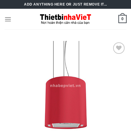
Skip
ADD ANYTHING HERE OR JUST REMOVE IT...
to
content
0
Add to
Wishlist