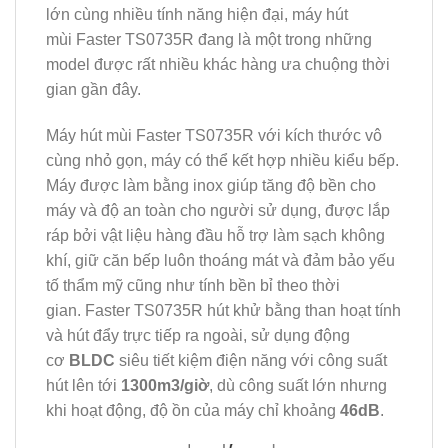
lớn cùng nhiều tính năng hiện đại, máy hút
mùi Faster TS0735R đang là một trong những
model được rất nhiều khác hàng ưa chuộng thời
gian gần đây.
Máy hút mùi Faster TS0735R với kích thước vô
cùng nhỏ gọn, máy có thể kết hợp nhiều kiểu bếp.
Máy được làm bằng inox giúp tăng độ bền cho
máy và độ an toàn cho người sử dụng, được lắp
ráp bởi vật liệu hàng đầu hỗ trợ làm sạch không
khí, giữ căn bếp luôn thoáng mát và đảm bảo yếu
tố thẩm mỹ cũng như tính bền bỉ theo thời
gian. Faster TS0735R hút khử bằng than hoạt tính
và hút đẩy trực tiếp ra ngoài, sử dụng động
cơ
BLDC
siêu tiết kiệm điện năng với công suất
hút lên tới
1300m3/giờ
, dù công suất lớn nhưng
khi hoạt động, độ ồn của máy chỉ khoảng
46dB
.