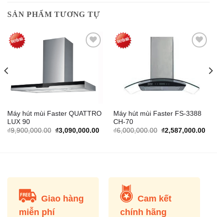
SẢN PHẨM TƯƠNG TỰ
Add to
Add to
Wishlist
Wishlist
Máy hút mùi Faster QUATTRO
Máy hút mùi Faster FS-3388
LUX 90
CH-70
rrent
Original
Current
Original
Cur
₫
9,900,000.00
₫
3,090,000.00
₫
6,000,000.00
₫
2,587,000.00
ice
price
price
price
pric
was:
is:
was:
is:
,906,400.00.
₫9,900,000.00.
₫3,090,000.00.
₫6,000,000.00.
₫2,
Giao hàng
Cam kết
miễn phí
chính hãng