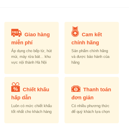
was:
is:
was:
is:
,587,000.00.
₫24,990,000.00.
₫5,400,000.00.
₫6,100,000.00.
₫2,
Giao hàng
Cam kết
miễn phí
chính hãng
Áp dụng cho bếp từ, hút
Sản phẩm chính hãng
mùi, máy rửa bát... khu
và được bảo hành của
vực nội thành Hà Nội
hãng
Chiết khấu
Thanh toán
hấp dẫn
đơn giản
Luôn có mức chiết khấu
Có nhiều phương thức
tốt nhất cho khách hàng
để quý khách lựa chọn