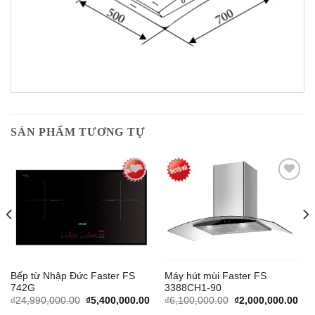
SẢN PHẨM TƯƠNG TỰ
Add to
Add to
Wishlist
Wishlist
Bếp từ Nhập Đức Faster FS
Máy hút mùi Faster FS
742G
3388CH1-90
rrent
Original
Current
Original
Cur
₫
24,990,000.00
₫
5,400,000.00
₫
6,100,000.00
₫
2,000,000.00
ice
price
price
price
pric