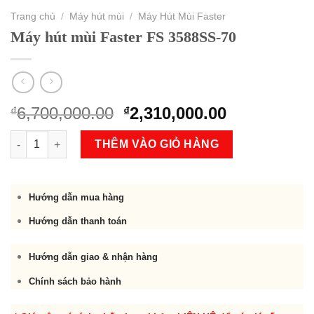
Trang chủ
/
Máy hút mùi
/
Máy Hút Mùi Faster
Máy hút mùi Faster FS 3588SS-70
Original
Current
6,700,000.00
2,310,000.00
₫
₫
price
price
Máy hút mùi Faster FS 3588SS-70 số lượng
was:
is:
THÊM VÀO GIỎ HÀNG
₫6,700,000.00.
₫2,310,000.
Hướng dẫn mua hàng
Hướng dẫn thanh toán
Hướng dẫn giao & nhận hàng
Chính sách bảo hành