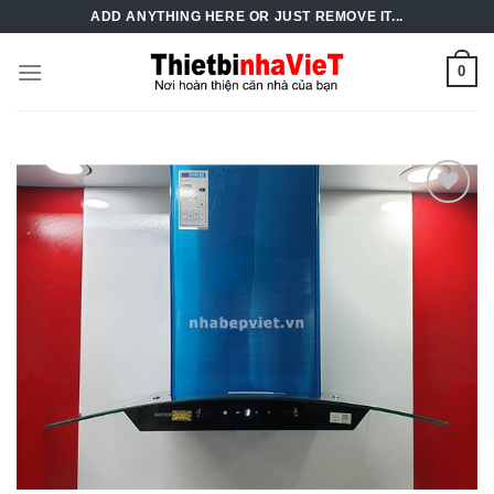
Skip
ADD ANYTHING HERE OR JUST REMOVE IT...
to
content
0
Add to
Wishlist