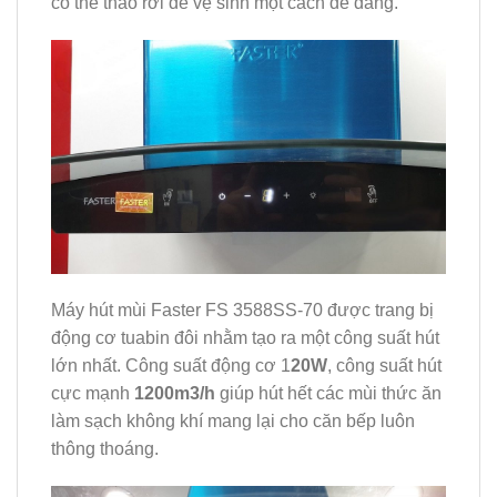
có thể tháo rời để vệ sinh một cách dễ dàng.
Máy hút mùi Faster FS 3588SS-70 được trang bị
động cơ tuabin đôi nhằm tạo ra một công suất hút
lớn nhất. Công suất động cơ 1
20W
, công suất hút
cực mạnh
1200m3/h
giúp hút hết các mùi thức ăn
làm sạch không khí mang lại cho căn bếp luôn
thông thoáng.