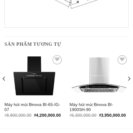
SẢN PHẨM TƯƠNG TỰ
Add to
Add to
Wishlist
Wishlist
Máy hút mùi Binova BI-65-IG-
Máy hút mùi Binova BI-
07
1900SH-90
rrent
Original
Current
Original
Cur
₫
8,900,000.00
₫
4,200,000.00
₫
6,300,000.00
₫
3,950,000.00
ice
price
price
price
pric
was:
is:
was:
is:
,790,000.00.
₫8,900,000.00.
₫4,200,000.00.
₫6,300,000.00.
₫3,