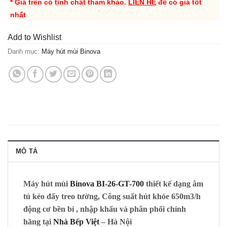
* Giá trên có tính chất tham khảo.
LIÊN HỆ
để có giá tốt
nhất
Add to Wishlist
Danh mục:
Máy hút mùi Binova
MÔ TẢ
Máy hút mùi
Binova BI-26-GT-700
thiết kế dạng âm
tủ kéo đẩy treo tường, Công suất hút khỏe 650m3/h
động cơ bền bỉ , nhập khẩu và phân phối chính
hãng tại
Nhà Bếp Việt
– Hà Nội