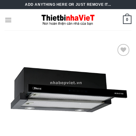
Skip
ADD ANYTHING HERE OR JUST REMOVE IT...
to
content
0
Add to
Wishlist