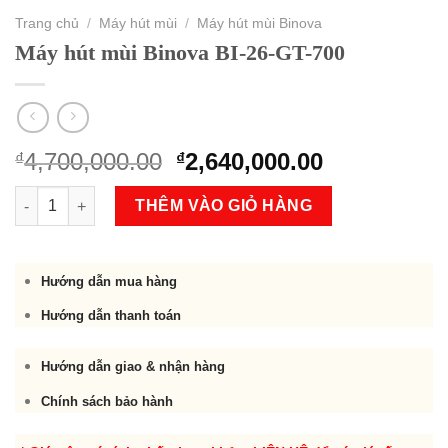
Trang chủ
/
Máy hút mùi
/
Máy hút mùi Binova
Máy hút mùi Binova BI-26-GT-700
Original
Current
4,700,000.00
2,640,000.00
₫
₫
price
price
Máy hút mùi Binova BI-26-GT-700 số lượng
was:
is:
THÊM VÀO GIỎ HÀNG
₫4,700,000.00.
₫2,640,000.
Hướng dẫn mua hàng
Hướng dẫn thanh toán
Hướng dẫn giao & nhận hàng
Chính sách bảo hành