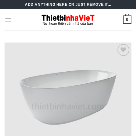
Skip
ADD ANYTHING HERE OR JUST REMOVE IT...
to
content
0
Add to
Wishlist