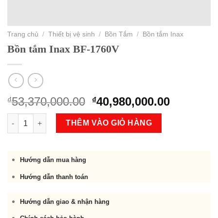
Trang chủ
/
Thiết bị vệ sinh
/
Bồn Tắm
/
Bồn tắm Inax
Bồn tắm Inax BF-1760V
Original
Current
53,370,000.00
40,980,000.00
₫
₫
price
price
Bồn tắm Inax BF-1760V số lượng
was:
is:
THÊM VÀO GIỎ HÀNG
₫53,370,000.00.
₫40,980,
Hướng dẫn mua hàng
Hướng dẫn thanh toán
Hướng dẫn giao & nhận hàng