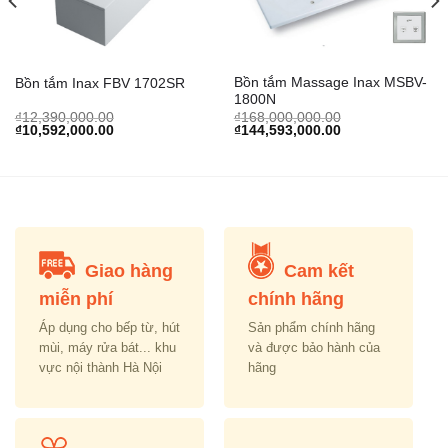
Bồn tắm Massage Inax MSBV-
Bồn tắm Inax FBV 1702SR
1800N
urrent
₫
12,390,000.00
₫
168,000,000.00
rice
Original
Current
Original
Current
₫
10,592,000.00
₫
144,593,000.00
s:
price
price
price
price
.
7,245,000.00.
was:
is:
was:
is:
₫12,390,000.00.
₫10,592,000.00.
₫168,000,000.00.
₫144,593,000.00
Giao hàng
Cam kết
miễn phí
chính hãng
Áp dụng cho bếp từ, hút
Sản phẩm chính hãng
mùi, máy rửa bát... khu
và được bảo hành của
vực nội thành Hà Nội
hãng