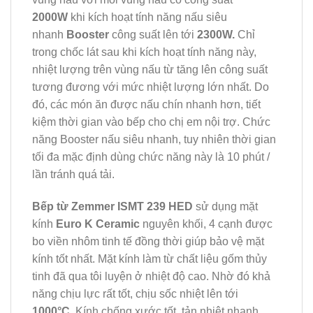
2000W
khi kích hoạt tính năng nấu siêu
nhanh
Booster
công suất lên tới
2300W.
Chỉ
trong chốc lát sau khi kích hoạt tính năng này,
nhiệt lượng trên vùng nấu từ tăng lên công suất
tương đương với mức nhiệt lượng lớn nhất. Do
đó, các món ăn được nấu chín nhanh hơn, tiết
kiệm thời gian vào bếp cho chị em nội trợ. Chức
năng Booster nấu siêu nhanh, tuy nhiên thời gian
tối đa mặc định dùng chức năng này là 10 phút /
lần tránh quá tải.
Bếp từ Zemmer ISMT 239 HED
sử dụng mặt
kính
Euro K Ceramic
nguyên khối, 4 cạnh được
bo viền nhôm tinh tế đồng thời giúp bảo vệ mặt
kính tốt nhất. Mặt kính làm từ chất liệu gốm thủy
tinh đã qua tôi luyện ở nhiệt độ cao. Nhờ đó khả
năng chịu lực rất tốt, chịu sốc nhiệt lên tới
1000
°C
. Kính chống xước tốt, tản nhiệt nhanh,