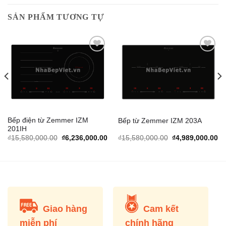
SẢN PHẨM TƯƠNG TỰ
Add to
Add to
Wishlist
Wishlist
Bếp điện từ Zemmer IZM
Bếp từ Zemmer IZM 203A
201IH
urrent
Original
Current
Original
Cu
₫
15,580,000.00
₫
6,236,000.00
₫
15,580,000.00
₫
4,989,000.00
rice
price
price
price
pr
s:
was:
is:
was:
is:
.
4,149,000.00.
₫15,580,000.00.
₫6,236,000.00.
₫15,580,000.00.
₫4
Giao hàng
Cam kết
miễn phí
chính hãng