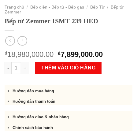
Trang chủ
/
Bếp điện - Bếp từ - Bếp gas
/
Bếp Từ
/
Bếp từ
Zemmer
Bếp từ Zemmer ISMT 239 HED
Original
Current
18,980,000.00
7,899,000.00
₫
₫
price
price
Bếp từ Zemmer ISMT 239 HED số lượng
was:
is:
THÊM VÀO GIỎ HÀNG
₫18,980,000.00.
₫7,899,000
Hướng dẫn mua hàng
Hướng dẫn thanh toán
Hướng dẫn giao & nhận hàng
Chính sách bảo hành