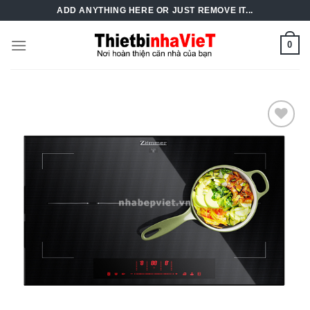
Skip
ADD ANYTHING HERE OR JUST REMOVE IT...
to
content
0
Add to
Wishlist