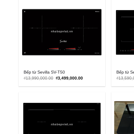
Add to
Wishlist
Bếp từ Sevilla SV-T50
Bếp từ S
Original
Current
₫
13,990,000.00
₫
3,499,000.00
₫
13,590,
price
price
was:
is:
₫13,990,000.00.
₫3,499,000.00.
Add to
Wishlist