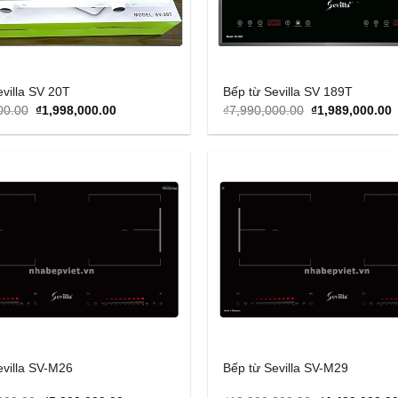
evilla SV 20T
Bếp từ Sevilla SV 189T
Original
Current
Original
C
00.00
₫
1,998,000.00
₫
7,990,000.00
₫
1,989,000.00
price
price
price
p
was:
is:
was:
i
₫4,990,000.00.
₫1,998,000.00.
₫7,990,000.00.
₫
Add to
Wishlist
evilla SV-M26
Bếp từ Sevilla SV-M29