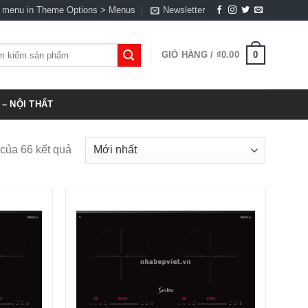
a menu in Theme Options > Menus
Newsletter
0
GIỎ HÀNG /
₫
0.00
:
– NỘI THẤT
 của 66 kết quả
Add to
Add to
Wishlist
Wishlist