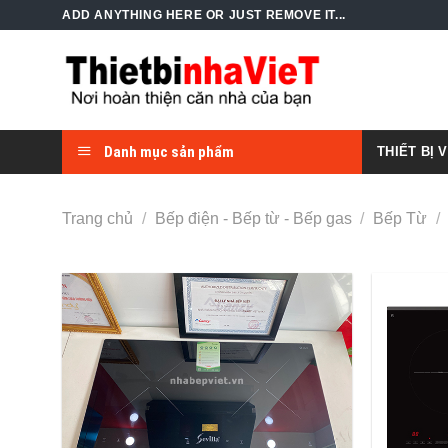
Skip
ADD ANYTHING HERE OR JUST REMOVE IT...
to
content
Danh mục sản phẩm
THIẾT BỊ 
Trang chủ
/
Bếp điện - Bếp từ - Bếp gas
/
Bếp Từ
/
Add to
Wishlist