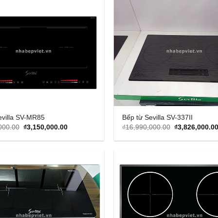
Add to
Wishlist
evilla SV-MR85
Bếp từ Sevilla SV-337II
Original
Current
Original
000.00
₫
3,150,000.00
₫
16,990,000.00
₫
3,826,000.0
price
price
price
was:
is:
was:
₫13,590,000.00.
₫3,150,000.00.
₫16,990,000.0
Add to
Wishlist