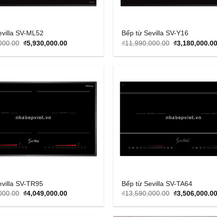
evilla SV-ML52
Bếp từ Sevilla SV-Y16
Original
Current
Original
000.00
₫
5,930,000.00
₫
11,990,000.00
₫
3,180,000.0
price
price
price
was:
is:
was:
₫15,990,000.00.
₫5,930,000.00.
₫11,990,000.0
Add to
Wishlist
evilla SV-TR95
Bếp từ Sevilla SV-TA64
Original
Current
Original
000.00
₫
4,049,000.00
₫
13,590,000.00
₫
3,506,000.0
price
price
price
was:
is:
was:
₫14,990,000.00.
₫4,049,000.00.
₫13,590,000.0