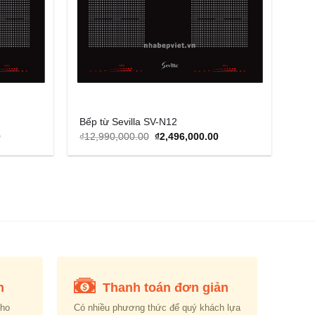
Bếp từ Sevilla SV-N12
Current
Original
Current
0
₫
12,990,000.00
₫
2,496,000.00
price
price
price
is:
was:
is:
0.
₫2,499,000.00.
₫12,990,000.00.
₫2,496,000.00.
n
Thanh toán đơn giản
cho
Có nhiều phương thức để quý khách lựa