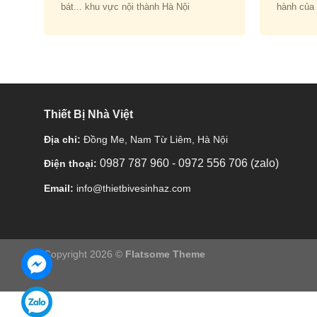
bát... khu vực nội thành Hà Nội
hành của
Thiết Bị Nhà Việt
Địa chỉ:
Đồng Me, Nam Từ Liêm, Hà Nội
0987 787 960
-
0972 556 706 (zalo)
Điện thoại:
Email:
info@thietbivesinhaz.com
Copyright 2026 ©
Flatsome Theme