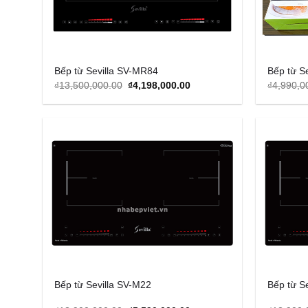
Bếp từ Sevilla SV-MR84
Bếp từ S
Original
Current
₫
13,500,000.00
₫
4,198,000.00
₫
4,990,0
price
price
was:
is:
₫13,500,000.00.
₫4,198,000.00.
Add to
Wishlist
Bếp từ Sevilla SV-M22
Bếp từ S