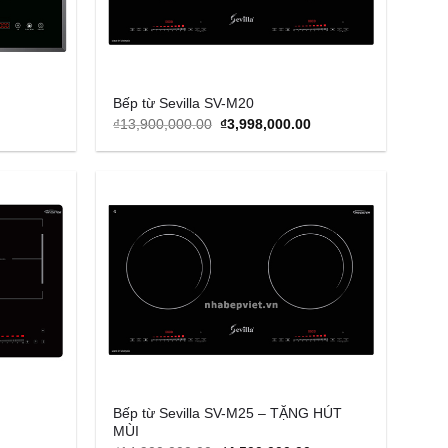
Bếp từ Sevilla SV-M20
urrent
Original
Current
₫
13,900,000.00
₫
3,998,000.00
rice
price
price
s:
was:
is:
1,989,000.00.
₫13,900,000.00.
₫3,998,000.00.
Add to
Add to
Wishlist
Wishlist
Bếp từ Sevilla SV-M25 – TẶNG HÚT
MÙI