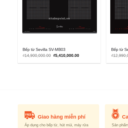
Bếp từ Sevilla SV-MB03
Bếp từ S
Original
Current
₫
14,900,000.00
₫
5,410,000.00
₫
12,990,
price
price
was:
is:
₫14,900,000.00.
₫5,410,000.00.
Giao hàng miễn phí
Ca
Áp dụng cho bếp từ, hút mùi, máy rửa
Sản phẩm