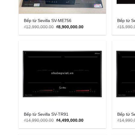
Bếp từ Sevilla SV-ME756
Bếp từ S
Original
Current
₫
12,990,000.00
₫
8,900,000.00
₫
15,990,
price
price
was:
is:
₫12,990,000.00.
₫8,900,000.00.
Add to
Wishlist
Bếp từ Sevilla SV-TR91
Bếp từ S
Original
Current
₫
14,990,000.00
₫
4,499,000.00
₫
14,990,
price
price
was:
is:
₫14,990,000.00.
₫4,499,000.00.