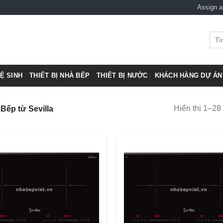
Assign 
Tìm
kiếm
VỆ SINH
THIẾT BỊ NHÀ BẾP
THIẾT BỊ NƯỚC
KHÁCH HÀNG DỰ ÁN 
Hiển thị 1–28
Bếp từ Sevilla
Add to
Wishlist