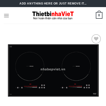
Skip
ADD ANYTHING HERE OR JUST REMOVE IT...
to
content
0
Add to
Wishlist