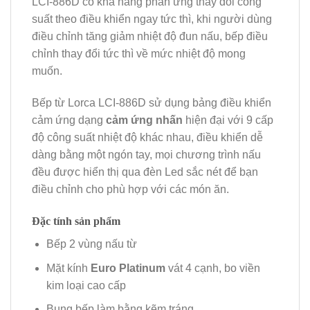
LCI-886D có khả năng phản ứng thay đổi công
suất theo điều khiển ngay tức thì, khi người dùng
điều chỉnh tăng giảm nhiệt độ đun nấu, bếp điều
chỉnh thay đổi tức thì về mức nhiệt độ mong
muốn.
Bếp từ Lorca LCI-886D sử dụng bảng điều khiển
cảm ứng dạng
cảm ứng nhấn
hiện đại với 9 cấp
độ công suất nhiệt độ khác nhau, điều khiển dễ
dàng bằng một ngón tay, mọi chương trình nấu
đều được hiển thị qua đèn Led sắc nét để bạn
điều chỉnh cho phù hợp với các món ăn.
Đặc tính sản phẩm
Bếp 2 vùng nấu từ
Mặt kính
Euro Platinum
vát 4 cạnh, bo viền
kim loại cao cấp
Bụng bếp làm bằng kẽm tráng