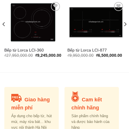
Add to
Add to
Wishlist
Wishlist
Bếp từ Lorca LCI-360
Bếp từ Lorca LCI-877
urrent
Original
Current
Original
Cur
₫
27,950,000.00
₫
9,245,000.00
₫
9,950,000.00
₫
6,500,000.00
rice
price
price
price
pric
s:
was:
is:
was:
is:
.
8,698,000.00.
₫27,950,000.00.
₫9,245,000.00.
₫9,950,000.00.
₫6,
Giao hàng
Cam kết
miễn phí
chính hãng
Áp dụng cho bếp từ, hút
Sản phẩm chính hãng
mùi, máy rửa bát... khu
và được bảo hành của
vực nội thành Hà Nội
hãng