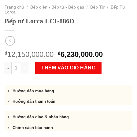
Trang chủ
/
Bếp điện - Bếp từ - Bếp gas
/
Bếp Từ
/
Bếp Từ
Lorca
Bếp từ Lorca LCI-886D
Original
Current
12,150,000.00
6,230,000.00
₫
₫
price
price
Bếp từ Lorca LCI-886D số lượng
was:
is:
THÊM VÀO GIỎ HÀNG
₫12,150,000.00.
₫6,230,000
Hướng dẫn mua hàng
Hướng dẫn thanh toán
Hướng dẫn giao & nhận hàng
Chính sách bảo hành