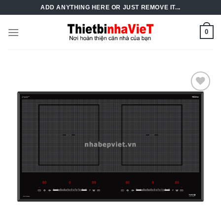
Skip
ADD ANYTHING HERE OR JUST REMOVE IT...
to
content
0
Add to
Wishlist