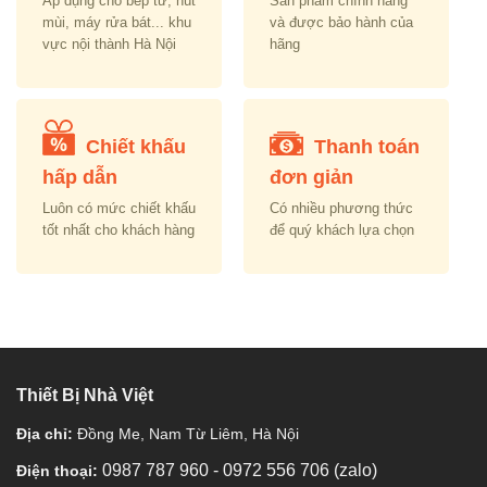
Áp dụng cho bếp từ, hút
Sản phẩm chính hãng
mùi, máy rửa bát... khu
và được bảo hành của
vực nội thành Hà Nội
hãng
Chiết khấu
Thanh toán
hấp dẫn
đơn giản
Luôn có mức chiết khấu
Có nhiều phương thức
tốt nhất cho khách hàng
để quý khách lựa chọn
Thiết Bị Nhà Việt
Địa chỉ:
Đồng Me, Nam Từ Liêm, Hà Nội
0987 787 960
-
0972 556 706 (zalo)
Điện thoại: