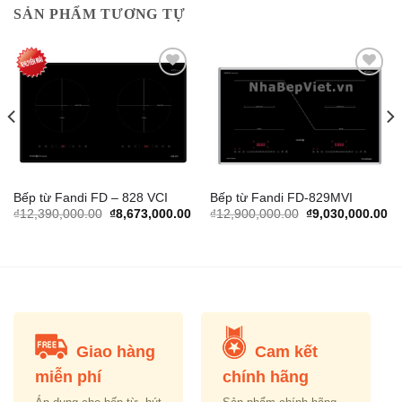
SẢN PHẨM TƯƠNG TỰ
Add to
Add to
Wishlist
Wishlist
Bếp từ Fandi FD – 828 VCI
Bếp từ Fandi FD-829MVI
rrent
Original
Current
Original
Cu
₫
12,390,000.00
₫
8,673,000.00
₫
12,900,000.00
₫
9,030,000.00
ice
price
price
price
pr
was:
is:
was:
is:
,593,000.00.
₫12,390,000.00.
₫8,673,000.00.
₫12,900,000.00.
₫9
Giao hàng
Cam kết
miễn phí
chính hãng