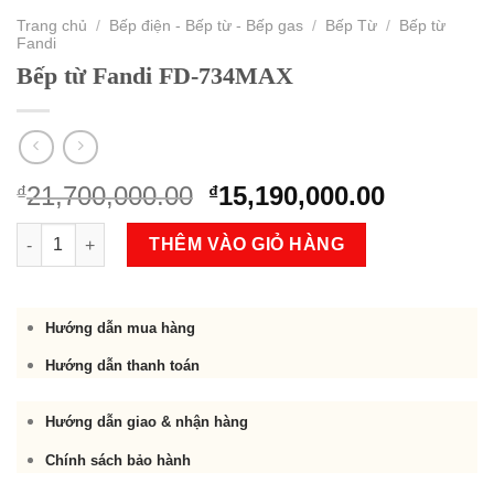
Trang chủ
/
Bếp điện - Bếp từ - Bếp gas
/
Bếp Từ
/
Bếp từ
Fandi
Bếp từ Fandi FD-734MAX
Original
Current
21,700,000.00
15,190,000.00
₫
₫
price
price
Bếp từ Fandi FD-734MAX số lượng
was:
is:
THÊM VÀO GIỎ HÀNG
₫21,700,000.00.
₫15,190,
Hướng dẫn mua hàng
Hướng dẫn thanh toán
Hướng dẫn giao & nhận hàng
Chính sách bảo hành