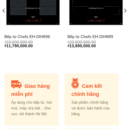
Add to
Add to
Wishlist
Wishlist
Bếp từ Chefs EH-DIH896
Bếp từ Chefs EH-DIH889
₫
23,500,000.00
₫
23,500,000.00
Original
Current
Original
Current
₫
11,790,000.00
₫
13,890,000.00
price
price
price
price
was:
is:
was:
is:
₫23,500,000.00.
₫11,790,000.00.
₫23,500,000.00.
₫13,890,000.00.
Giao hàng
Cam kết
miễn phí
chính hãng
Áp dụng cho bếp từ, hút
Sản phẩm chính hãng
mùi, máy rửa bát... khu
và được bảo hành của
vực nội thành Hà Nội
hãng