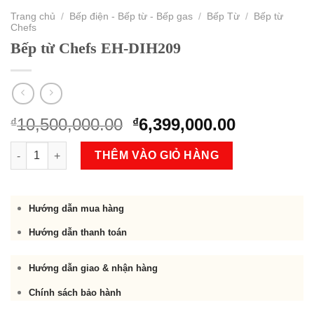
Trang chủ
/
Bếp điện - Bếp từ - Bếp gas
/
Bếp Từ
/
Bếp từ
Chefs
Bếp từ Chefs EH-DIH209
Original
Current
10,500,000.00
6,399,000.00
₫
₫
price
price
Bếp từ Chefs EH-DIH209 số lượng
was:
is:
THÊM VÀO GIỎ HÀNG
₫10,500,000.00.
₫6,399,000
Hướng dẫn mua hàng
Hướng dẫn thanh toán
Hướng dẫn giao & nhận hàng
Chính sách bảo hành