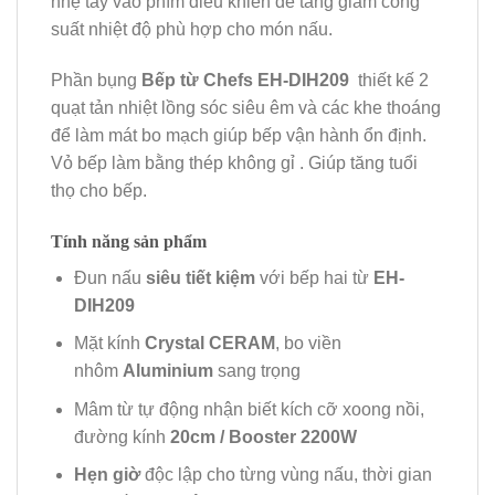
nhẹ tay vào phím điều khiển để tăng giảm công
suất nhiệt độ phù hợp cho món nấu.
Phần bụng
Bếp từ Chefs EH-DIH209
thiết kế 2
quạt tản nhiệt lồng sóc siêu êm và các khe thoáng
để làm mát bo mạch giúp bếp vận hành ổn định.
Vỏ bếp làm bằng thép không gỉ . Giúp tăng tuổi
thọ cho bếp.
Tính năng sản phẩm
Đun nấu
siêu tiết kiệm
với bếp hai từ
EH-
DIH209
Mặt kính
Crystal CERAM
, bo viền
nhôm
Aluminium
sang trọng
Mâm từ tự động nhận biết kích cỡ xoong nồi,
đường kính
20cm / Booster 2200W
Hẹn giờ
độc lập cho từng vùng nấu, thời gian