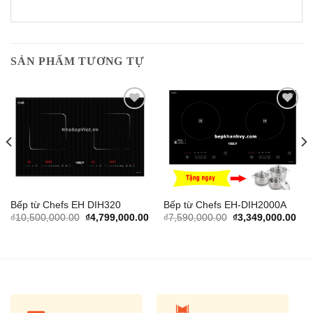
SẢN PHẨM TƯƠNG TỰ
Add to
Add to
Wishlist
Wishlist
Bếp từ Chefs EH DIH320
Bếp từ Chefs EH-DIH2000A
urrent
Original
Current
Original
Cur
₫
10,500,000.00
₫
4,799,000.00
₫
7,590,000.00
₫
3,349,000.00
rice
price
price
price
pric
s:
was:
is:
was:
is:
.
7,900,000.00.
₫10,500,000.00.
₫4,799,000.00.
₫7,590,000.00.
₫3,