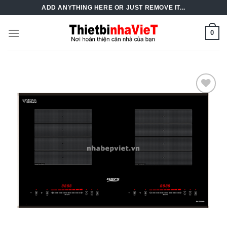
Skip
ADD ANYTHING HERE OR JUST REMOVE IT...
to
content
0
Add to
Wishlist