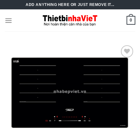
Skip
ADD ANYTHING HERE OR JUST REMOVE IT...
to
content
0
Add to
Wishlist