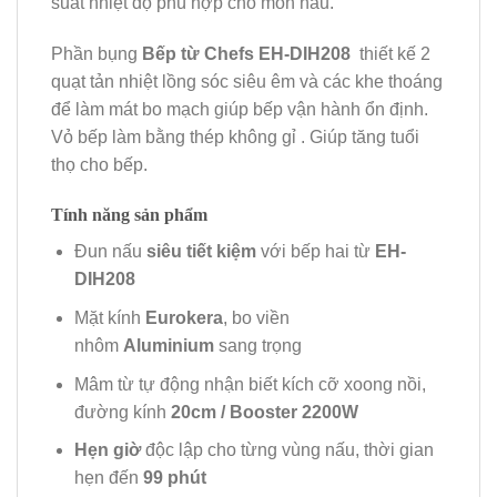
suất nhiệt độ phù hợp cho món nấu.
Phần bụng
Bếp từ Chefs EH-DIH208
thiết kế 2
quạt tản nhiệt lồng sóc siêu êm và các khe thoáng
để làm mát bo mạch giúp bếp vận hành ổn định.
Vỏ bếp làm bằng thép không gỉ . Giúp tăng tuổi
thọ cho bếp.
Tính năng sản phẩm
Đun nấu
siêu tiết kiệm
với bếp hai từ
EH-
DIH208
Mặt kính
Eurokera
, bo viền
nhôm
Aluminium
sang trọng
Mâm từ tự động nhận biết kích cỡ xoong nồi,
đường kính
20cm / Booster 2200W
Hẹn giờ
độc lập cho từng vùng nấu, thời gian
hẹn đến
99 phút