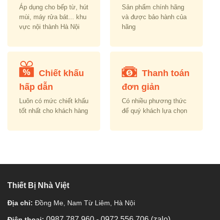
Áp dụng cho bếp từ, hút
Sản phẩm chính hãng
mùi, máy rửa bát... khu
và được bảo hành của
vực nội thành Hà Nội
hãng
Chiết khấu
Thanh toán
hấp dẫn
đơn giản
Luôn có mức chiết khấu
Có nhiều phương thức
tốt nhất cho khách hàng
để quý khách lựa chọn
Thiết Bị Nhà Việt
Địa chỉ:
Đồng Me, Nam Từ Liêm, Hà Nội
0987 787 960
-
0972 556 706 (zalo)
Điện thoại: