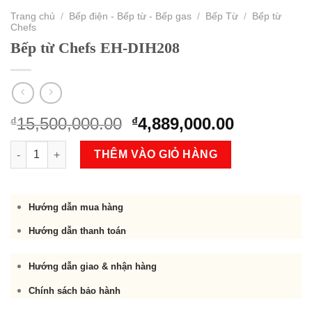
Trang chủ
/
Bếp điện - Bếp từ - Bếp gas
/
Bếp Từ
/
Bếp từ
Chefs
Bếp từ Chefs EH-DIH208
Original
Current
15,500,000.00
4,889,000.00
₫
₫
price
price
Bếp từ Chefs EH-DIH208 số lượng
was:
is:
THÊM VÀO GIỎ HÀNG
₫15,500,000.00.
₫4,889,000
Hướng dẫn mua hàng
Hướng dẫn thanh toán
Hướng dẫn giao & nhận hàng
Chính sách bảo hành