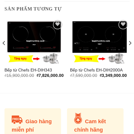
SẢN PHẨM TƯƠNG TỰ
Add to
Add to
Wishlist
Wishlist
Bếp từ Chefs EH-DIH343
Bếp từ Chefs EH-DIH2000A
Original
Current
Original
Cur
₫
15,900,000.00
₫
7,826,000.00
₫
7,590,000.00
₫
3,349,000.00
price
price
price
pric
was:
is:
was:
is:
₫15,900,000.00.
₫7,826,000.00.
₫7,590,000.00.
₫3,
Giao hàng
Cam kết
miễn phí
chính hãng