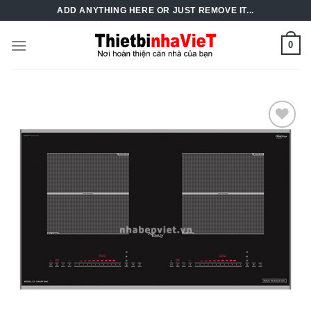
Skip
ADD ANYTHING HERE OR JUST REMOVE IT...
to
content
0
Add to
Wishlist