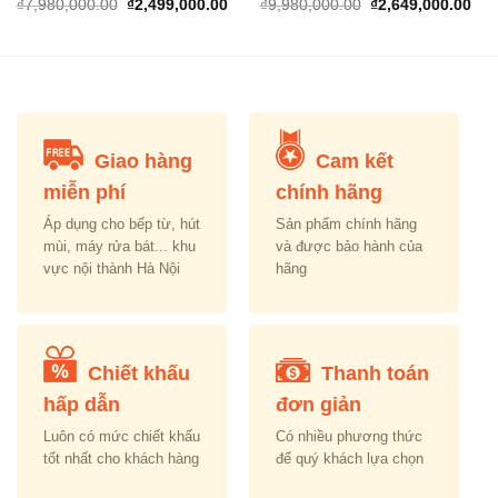
rrent
Original
Current
Original
Cur
₫
7,980,000.00
₫
2,499,000.00
₫
9,980,000.00
₫
2,649,000.00
ice
price
price
price
pric
was:
is:
was:
is:
,090,000.00.
₫7,980,000.00.
₫2,499,000.00.
₫9,980,000.00.
₫2,
Giao hàng
Cam kết
miễn phí
chính hãng
Áp dụng cho bếp từ, hút
Sản phẩm chính hãng
mùi, máy rửa bát... khu
và được bảo hành của
vực nội thành Hà Nội
hãng
Chiết khấu
Thanh toán
hấp dẫn
đơn giản
Luôn có mức chiết khấu
Có nhiều phương thức
tốt nhất cho khách hàng
để quý khách lựa chọn