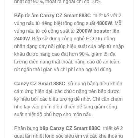
nhất đạt 90%, thoát ra ngoài chỉ có 10%.
Bếp từ âm Canzy CZ Smart 888C
thiết kế với 2
vùng nấu từ riêng biệt tổng công suất
4800W
. Mỗi
vùng nấu từ có công suất từ
2000W bosster lên
2400W.
Bếp sử dụng công nghệ ECO tự động
nhận dạng đáy nồi giúp hiệu suất của bếp từ nhập
khẩu được nâng cao đạt hơn 90%, giảm tối đa
lượng điện năng thất thoát, nâng cao độ an toàn,
rút ngắn thời gian và chi phí cho người dùng.
Canzy CZ Smart 888C
sử dụng bảng điều khiển
cảm ứng hiện đại, các chức năng trên bếp được
ký hiệu bởi các biểu tượng dễ nhớ. Chỉ cần chạm
nhẹ tay vào phím điều khiển để tăng giảm công
suất nhiệt độ phù hợp cho món nấu.
Phần bụng
bếp Canzy CZ Smart 888C
thiết kế 2
quạt tản nhiệt lồng sóc siêu êm và các khe thoáng