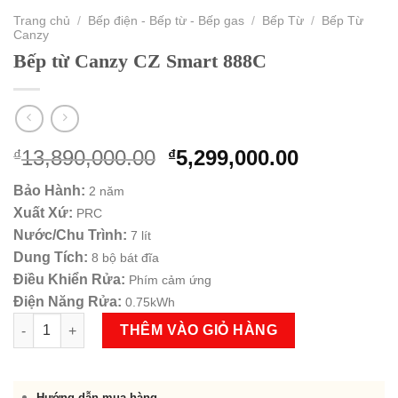
Trang chủ
/
Bếp điện - Bếp từ - Bếp gas
/
Bếp Từ
/
Bếp Từ
Canzy
Bếp từ Canzy CZ Smart 888C
Original
Current
13,890,000.00
5,299,000.00
₫
₫
price
price
Bảo Hành:
2 năm
was:
is:
Xuất Xứ:
PRC
₫13,890,000.00.
₫5,299,000
Nước/Chu Trình:
7 lít
Dung Tích:
8 bộ bát đĩa
Điều Khiển Rửa:
Phím cảm ứng
Điện Năng Rửa:
0.75kWh
Bếp từ Canzy CZ Smart 888C số lượng
THÊM VÀO GIỎ HÀNG
Hướng dẫn mua hàng