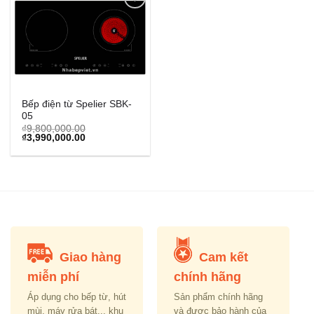
Add to
Wishlist
Bếp điện từ Spelier SBK-
05
₫
9,800,000.00
Original
Current
₫
3,990,000.00
price
price
was:
is:
₫9,800,000.00.
₫3,990,000.00.
Giao hàng
Cam kết
miễn phí
chính hãng
Áp dụng cho bếp từ, hút
Sản phẩm chính hãng
mùi, máy rửa bát... khu
và được bảo hành của