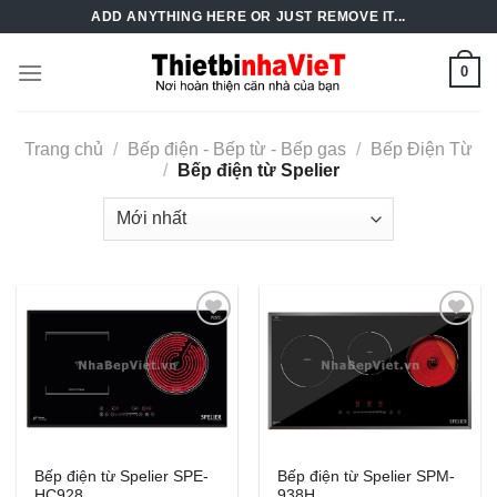
Skip
ADD ANYTHING HERE OR JUST REMOVE IT...
to
content
0
Trang chủ
/
Bếp điện - Bếp từ - Bếp gas
/
Bếp Điện Từ
/
Bếp điện từ Spelier
Add to
Add to
Wishlist
Wishlist
Bếp điện từ Spelier SPE-
Bếp điện từ Spelier SPM-
HC928
938H